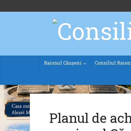
Raionul Căușeni
Consiliul Raion
Planul de achi