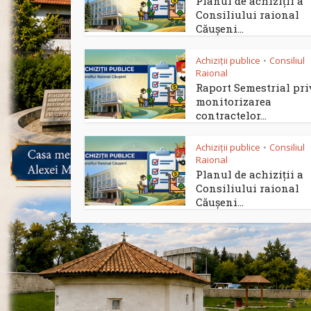
Planul de achiziții a
Consiliului raional
Căușeni...
Achiziții publice
Consiliul
•
Raional
Raport Semestrial pr
monitorizarea
contractelor...
Achiziții publice
Consiliul
•
Raional
Planul de achiziții a
Consiliului raional
Căușeni...