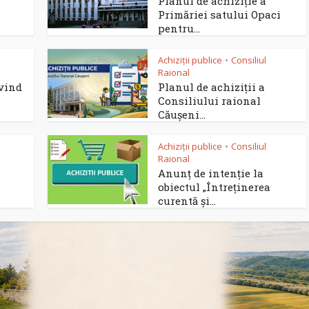
Planul de achiziție a
Primăriei satului Opaci
pentru...
Achiziții publice
Consiliul
•
Raional
ivind
Planul de achiziții a
Consiliului raional
Căușeni...
Achiziții publice
Consiliul
•
Raional
Anunț de intenție la
obiectul „Întreținerea
curentă și...