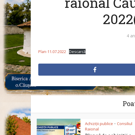
raional Că
2022
4 an
Plan-11.07.2022
Descarcă
Poat
Achiziții publice
Consiliul
•
Raional