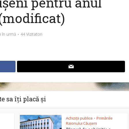
ușeni pentru anul
(modificat)
i în urmă
44 Vizitatori
e sa îți placă și
Achiziții publice
Primăriile
•
Raionului Căușeni