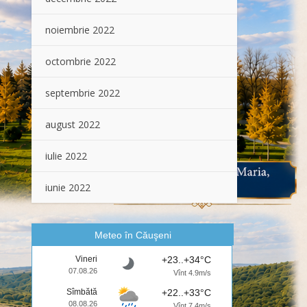
noiembrie 2022
octombrie 2022
septembrie 2022
august 2022
iulie 2022
iunie 2022
Meteo în Căuşeni
Vineri
+23..+34°C
07.08.26
Vînt 4.9m/s
Sîmbătă
+22..+33°C
08.08.26
Vînt 7.4m/s