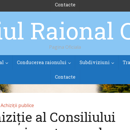
Contacte
Pagina Oficiala
al
Conducerea raionului
Subdiviziuni
Tra
Contacte
Achiziții publice
ziție al Consiliului