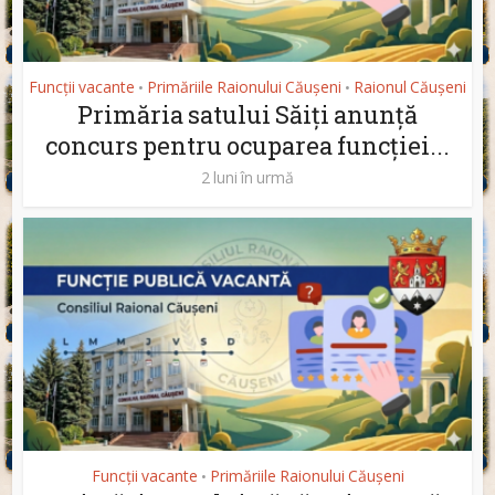
Funcții vacante
Primăriile Raionului Căușeni
Raionul Căușeni
•
•
Primăria satului Săiți anunță
concurs pentru ocuparea funcției...
2 luni în urmă
Funcții vacante
Primăriile Raionului Căușeni
•