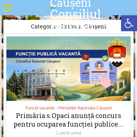
Deschide b
Categoria - Raionul Căușeni
Funcții vacante
Primăriile Raionului Căușeni
•
Primăria s.Opaci anunță concurs
pentru ocuparea funcției publice...
2 zile în urmă