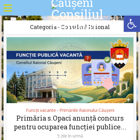
Deschide b
Categoria - Consiliul Raional
Funcții vacante
Primăriile Raionului Căușeni
•
Primăria s.Opaci anunță concurs
pentru ocuparea funcției publice...
5 zile în urmă