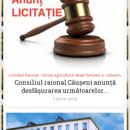
Consiliul Raional
Secția agricultură relații funciare și cadastru
•
Consiliul raional Căușeni anunță
desfășurarea următoarelor...
7 luni în urmă