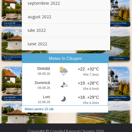
septembrie 2022
august 2022
iulie 2022
iunie 2022
Meteo în Căuşeni
Sîmbătă
+22..+32°C
08.08.26
Vînt 7.3m/s
Duminică
+19..+28°C
09.08.26
Vînt 6.5m/s
Luni
+18..+29°C
10.08.26
Vînt 4.2m/s
Meteo pentru 10 zile
meteo2.md
Copyright © Consiliul Raional Căușeni 2026.