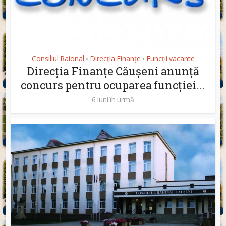
Consiliul Raional
Direcția Finanțe
Funcții vacante
•
•
Direcția Finanțe Căușeni anunță
concurs pentru ocuparea funcției...
6 luni în urmă