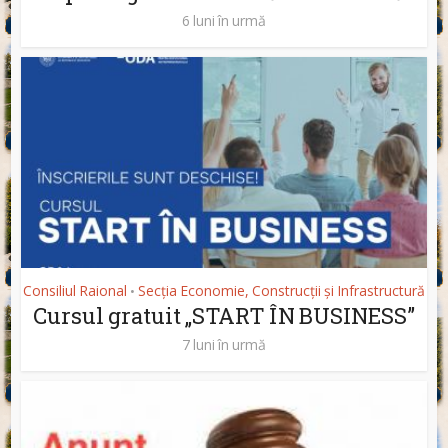
6 luni în urmă
Consiliul Raional
Secția Economie, Construcții și Infrastructură
•
Cursul gratuit „START ÎN BUSINESS”
7 luni în urmă