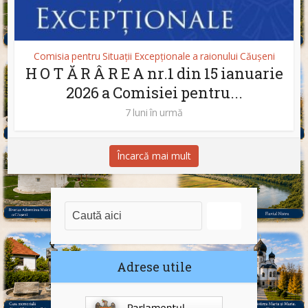
Comisia pentru Situații Excepționale a raionului Căușeni
H O T Ă R Â R E A nr.1 din 15 ianuarie
2026 a Comisiei pentru...
7 luni în urmă
Încarcă mai mult
Adrese utile