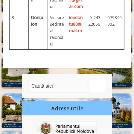
ui
ail.com
3
Donțu
Vicepre
iondon
0-243-
079340
Ion
şedinte
tu80@
22056
002
al
mail.ru
raionul
ui
Adrese utile