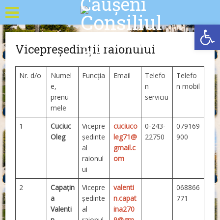
Deschide b
Vicepreședinții raionului
Nr. d/o
Numel
Funcţia
Email
Telefo
Telefo
e,
n
n mobil
prenu
serviciu
mele
1
Cuciuc
Vicepre
cuciuco
0-243-
079169
Oleg
şedinte
leg71@
22750
900
al
gmail.c
raionul
om
ui
2
Capațin
Vicepre
valenti
068866
a
şedinte
n.capat
771
Valenti
al
ina270
n
raionul
9@gm