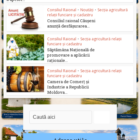
Consiliul Raional
•
Noutăți
•
Secția agricultură
relații funciare și cadastru
Consiliul raional Căușeni
anunță desfășurarea...
Consiliul Raional
•
Secția agricultură relații
funciare și cadastru
Săptămâna Națională de
promovare a aplicării
raționale...
Consiliul Raional
•
Secția agricultură relații
funciare și cadastru
Camera de Comerț și
Industrie a Republicii
Moldova...