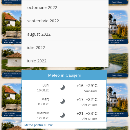
octombrie 2022
septembrie 2022
august 2022
iulie 2022
iunie 2022
Meteo în Căuşeni
Luni
+16..+29°C
10.08.26
Vînt 4m/s
Marţi
+17..+32°C
11.08.26
Vînt 2.9m/s
Miercuri
+21..+28°C
12.08.26
Vînt 6.5m/s
Meteo pentru 10 zile