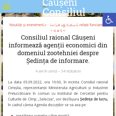
Deschide b
Noutăți și evenimente
Secția agricultură relații funciare și
•
cadastru
Consiliul raional Căușeni
informează agenții economici din
domeniul zootehniei despre
Ședința de informare.
4 ani în urmă
54 Vizitatori
La data 05.09.2022, ora 10:00, în incinta Consiliul raional
Cimișlia, reprezentanții Ministerului Agriculturii și Industriei
Prelucrătoare în comun cu Institutul de Cercetări pentru
Culturile de Cîmp ,,Selecția”, vor desfășura
Ședința de lucru,
în cadrul căreia Agenda discuțiilor se va axa pe:
pregătirea ovinelor către montă;