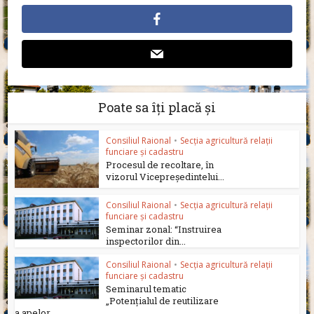
Poate sa îți placă și
Consiliul Raional
•
Secția agricultură relații
funciare și cadastru
Procesul de recoltare, în
vizorul Vicepreședintelui...
Consiliul Raional
•
Secția agricultură relații
funciare și cadastru
Seminar zonal: “Instruirea
inspectorilor din...
Consiliul Raional
•
Secția agricultură relații
funciare și cadastru
Seminarul tematic
„Potențialul de reutilizare
a apelor...