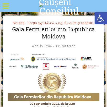
Deschide b
Noutăți
Secția agricultură relații funciare și cadastru
•
Gala Fermierilor din Republica
Moldova
4 ani în urmă
115 Vizitatori