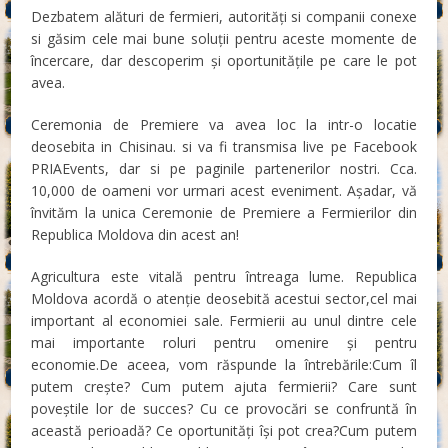
Dezbatem alături de fermieri, autorități si companii conexe
si găsim cele mai bune soluții pentru aceste momente de
încercare, dar descoperim și oportunitățile pe care le pot
avea.
Ceremonia de Premiere va avea loc la intr-o locatie
deosebita in Chisinau. si va fi transmisa live pe Facebook
PRIAEvents, dar si pe paginile partenerilor nostri. Cca.
10,000 de oameni vor urmari acest eveniment. Așadar, vă
învităm la unica Ceremonie de Premiere a Fermierilor din
Republica Moldova din acest an!
Agricultura este vitală pentru întreaga lume. Republica
Moldova acordă o atenție deosebită acestui sector,cel mai
important al economiei sale. Fermierii au unul dintre cele
mai importante roluri pentru omenire și pentru
economie.De aceea, vom răspunde la întrebările:Cum îl
putem crește? Cum putem ajuta fermierii? Care sunt
poveștile lor de succes? Cu ce provocări se confruntă în
această perioadă? Ce oportunități își pot crea?Cum putem