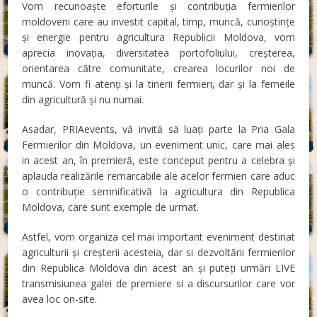
Vom recunoaște eforturile și contribuția fermierilor
moldoveni care au investit capital, timp, muncă, cunoștințe
și energie pentru agricultura Republicii Moldova, vom
aprecia inovația, diversitatea portofoliului, creșterea,
orientarea către comunitate, crearea locurilor noi de
muncă. Vom fi atenți și la tinerii fermieri, dar și la femeile
din agricultură și nu numai.
Asadar, PRIAevents, vă invită să luați parte la Pria Gala
Fermierilor din Moldova, un eveniment unic, care mai ales
in acest an, în premieră, este conceput pentru a celebra și
aplauda realizările remarcabile ale acelor fermieri care aduc
o contribuție semnificativă la agricultura din Republica
Moldova, care sunt exemple de urmat.
Astfel, vom organiza cel mai important eveniment destinat
agriculturii și creșterii acesteia, dar si dezvoltării fermierilor
din Republica Moldova din acest an și puteți urmări LIVE
transmisiunea galei de premiere si a discursurilor care vor
avea loc on-site.