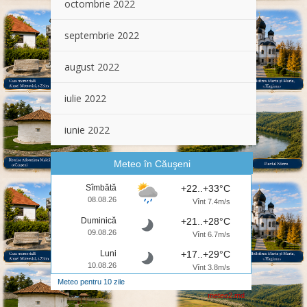
octombrie 2022
septembrie 2022
august 2022
iulie 2022
iunie 2022
Meteo în Căuşeni
Sîmbătă
+22..+33°C
08.08.26
Vînt 7.4m/s
Duminică
+21..+28°C
09.08.26
Vînt 6.7m/s
Luni
+17..+29°C
10.08.26
Vînt 3.8m/s
Meteo pentru 10 zile
meteo2.md