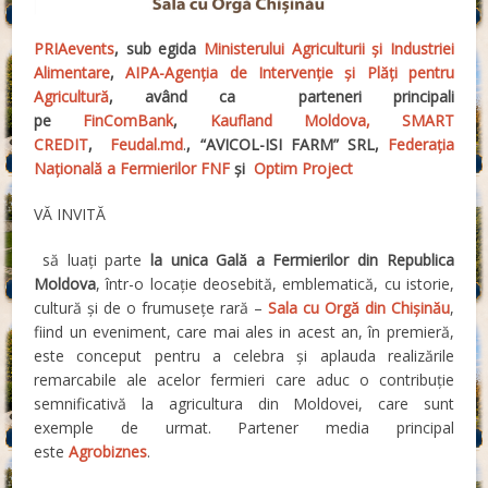
PRIAevents
, sub egida
Ministerului Agriculturii și Industriei
Alimentare
,
AIPA-Agenția de Intervenție și Plăți pentru
Agricultură
, având ca parteneri principali
pe
FinComBank
,
Kaufland Moldova,
SMART
CREDIT
,
Feudal.md
.
, “AVICOL-ISI FARM” SRL,
Federația
Națională a Fermierilor FNF
și
Optim Project
VĂ INVITĂ
să luați parte
la unica
Gală a Fermierilor din Republica
Moldova
, într-o locație deosebită, emblematică, cu istorie,
cultură și de o frumusețe rară –
Sala cu Orgă din Chișinău
,
fiind un eveniment, care mai ales in acest an, în premieră,
este conceput pentru a celebra și aplauda realizările
remarcabile ale acelor fermieri care aduc o contribuție
semnificativă la agricultura din Moldovei, care sunt
exemple de urmat. Partener media principal
este
Agrobiznes
.