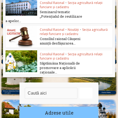
Consiliul Raional
•
Secția agricultură relații
funciare și cadastru
Seminarul tematic
„Potențialul de reutilizare
a apelor...
Consiliul Raional
•
Noutăți
•
Secția agricultură
relații funciare și cadastru
Consiliul raional Căușeni
anunță desfășurarea...
Consiliul Raional
•
Secția agricultură relații
funciare și cadastru
Săptămâna Națională de
promovare a aplicării
raționale...
Adrese utile