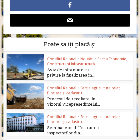
Poate sa îți placă și
Consiliul Raional
•
Noutăți
•
Secția Economie,
Construcții și Infrastructură
Aviz de informare cu
privire la finalizarea în...
Consiliul Raional
•
Secția agricultură relații
funciare și cadastru
Procesul de recoltare, în
vizorul Vicepreședintelui...
Consiliul Raional
•
Secția agricultură relații
funciare și cadastru
Seminar zonal: “Instruirea
inspectorilor din...