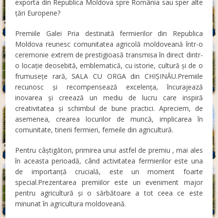
exporta din Republica Moldova spre România sau sper alte
țări Europene?
Premiile Galei Pria destinată fermierilor din Republica
Moldova reunesc comunitatea agricolă moldoveană într-o
ceremonie extrem de prestigioasă transmisa în direct dintr-
o locație deosebită, emblematică, cu istorie, cultură și de o
frumusețe rară, SALA CU ORGA din CHIȘINĂU.Premiile
recunosc și recompensează excelența, încurajează
inovarea și creează un mediu de lucru care inspiră
creativitatea și schimbul de bune practici. Apreciem, de
asemenea, crearea locurilor de muncă, implicarea în
comunitate, tinerii fermieri, femeile din agricultură.
Pentru câștigători, primirea unui astfel de premiu , mai ales
în aceasta perioadă, când activitatea fermierilor este una
de importanță crucială, este un moment foarte
special.Prezentarea premiilor este un eveniment major
pentru agricultură și o sărbătoare a tot ceea ce este
minunat în agricultura moldoveană.