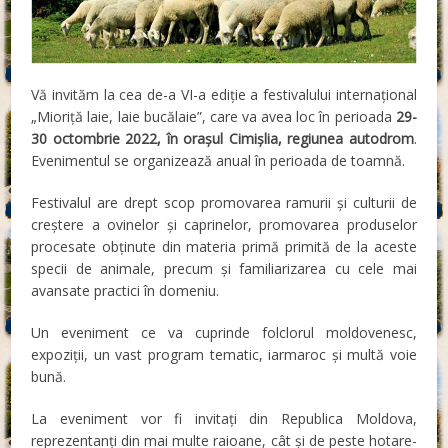
Vă invităm la cea de-a VI-a ediție a festivalului internațional
„Mioriță laie, laie bucălaie”, care va avea loc în perioada
29-
30 octombrie 2022, în orașul Cimișlia, regiunea autodrom
.
Evenimentul se organizează anual în perioada de toamnă.
Festivalul are drept scop promovarea ramurii și culturii de
creștere a ovinelor și caprinelor, promovarea produselor
procesate obținute din
materia primă primită de la aceste
specii de animale, precum și familiarizarea cu cele mai
avansate practici în domeniu.
Un eveniment ce va cuprinde folclorul moldovenesc,
expoziții, un vast program tematic, iarmaroc și multă voie
bună.
La eveniment vor fi invitați din Republica Moldova,
reprezentanți din mai multe raioane, cât și de peste hotare-