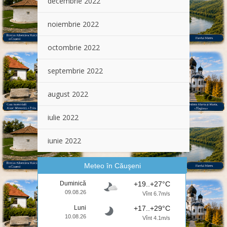
decembrie 2022
noiembrie 2022
octombrie 2022
septembrie 2022
august 2022
iulie 2022
iunie 2022
Meteo în Căuşeni
Duminică
+19..+27°C
09.08.26
Vînt 6.7m/s
Luni
+17..+29°C
10.08.26
Vînt 4.1m/s