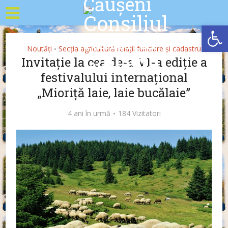
Deschide b
Noutăți
Secția agricultură relații funciare și cadastru
•
Invitație la cea de-a VI-a ediție a
festivalului internațional
„Mioriță laie, laie bucălaie”
4 ani în urmă
184 Vizitatori