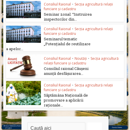
Consiliul Raional
•
Secția agricultură relații
funciare și cadastru
Seminar zonal: “Instruirea
inspectorilor din...
Consiliul Raional
•
Secția agricultură relații
funciare și cadastru
Seminarul tematic
„Potențialul de reutilizare
a apelor...
Consiliul Raional
•
Noutăți
•
Secția agricultură
relații funciare și cadastru
Consiliul raional Căușeni
anunță desfășurarea...
Consiliul Raional
•
Secția agricultură relații
funciare și cadastru
Săptămâna Națională de
promovare a aplicării
raționale...