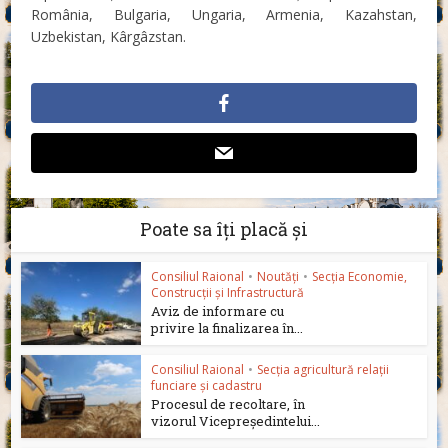
România, Bulgaria, Ungaria, Armenia, Kazahstan,
Uzbekistan, Kârgâzstan.
Poate sa îți placă și
Consiliul Raional
•
Noutăți
•
Secția Economie,
Construcții și Infrastructură
Aviz de informare cu
privire la finalizarea în...
Consiliul Raional
•
Secția agricultură relații
funciare și cadastru
Procesul de recoltare, în
vizorul Vicepreședintelui...