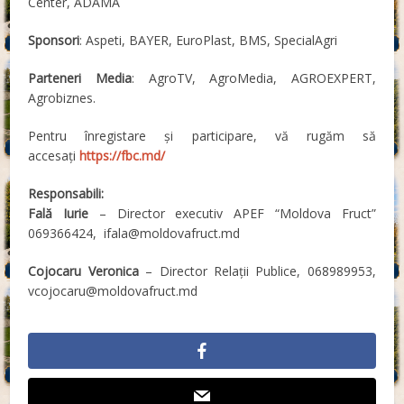
Center, ADAMA
Sponsori
: Aspeti, BAYER, EuroPlast, BMS, SpecialAgri
Parteneri Media
: AgroTV, AgroMedia, AGROEXPERT,
Agrobiznes.
Pentru înregistare și participare, vă rugăm să
accesați
https://fbc.md/
Responsabili:
Fală Iurie
– Director executiv APEF “Moldova Fruct”
069366424, ifala@moldovafruct.md
Cojocaru Veronica
– Director Relații Publice, 068989953,
vcojocaru@moldovafruct.md