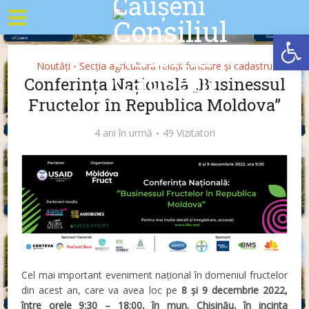
Deschide b
Noutăți
Secția agricultură relații funciare și cadastru
•
Conferința Națională „Businessul
Fructelor în Republica Moldova”
4 ani în urmă
49 Vizitatori
Cel mai important eveniment național în domeniul fructelor
din acest an, care va avea loc pe
8 și 9 decembrie 2022,
între orele 9:30 – 18:00, în mun. Chișinău, în incinta