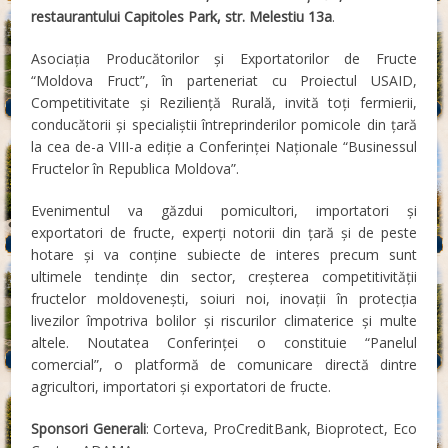
restaurantului Capitoles Park, str. Melestiu 13a
.
Asociația Producătorilor și Exportatorilor de Fructe
“Moldova Fruct”, în parteneriat cu Proiectul USAID,
Competitivitate și Reziliență Rurală, invită toți fermierii,
conducătorii și specialiștii întreprinderilor pomicole din țară
la cea de-a VIII-a ediție a Conferinței Naționale “Businessul
Fructelor în Republica Moldova”.
Evenimentul va găzdui pomicultori, importatori și
exportatori de fructe, experți notorii din țară și de peste
hotare și va conține subiecte de interes precum sunt
ultimele tendințe din sector, creșterea competitivității
fructelor moldovenești, soiuri noi, inovații în protecția
livezilor împotriva bolilor și riscurilor climaterice și multe
altele. Noutatea Conferinței o constituie “Panelul
comercial”, o platformă de comunicare directă dintre
agricultori, importatori și exportatori de fructe.
Sponsori Generali
: Corteva, ProCreditBank, Bioprotect, Eco