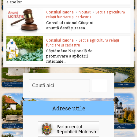
a apelor...
Consiliul Raional
•
Noutăți
•
Secția agricultură
relații funciare și cadastru
Consiliul raional Căușeni
anunță desfășurarea...
Consiliul Raional
•
Secția agricultură relații
funciare și cadastru
Săptămâna Națională de
promovare a aplicării
raționale...
Adrese utile