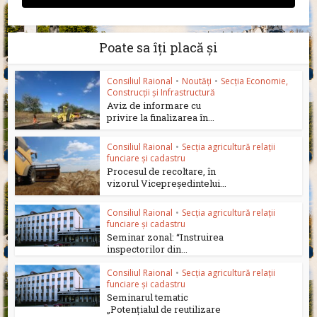
Poate sa îți placă și
Consiliul Raional
•
Noutăți
•
Secția Economie,
Construcții și Infrastructură
Aviz de informare cu
privire la finalizarea în...
Consiliul Raional
•
Secția agricultură relații
funciare și cadastru
Procesul de recoltare, în
vizorul Vicepreședintelui...
Consiliul Raional
•
Secția agricultură relații
funciare și cadastru
Seminar zonal: “Instruirea
inspectorilor din...
Consiliul Raional
•
Secția agricultură relații
funciare și cadastru
Seminarul tematic
„Potențialul de reutilizare