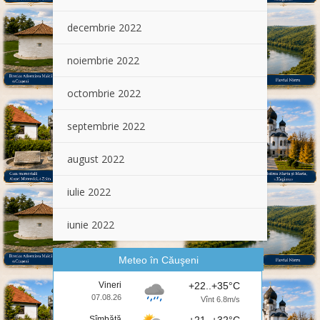
decembrie 2022
noiembrie 2022
octombrie 2022
septembrie 2022
august 2022
iulie 2022
iunie 2022
Meteo în Căuşeni
Vineri
+22..+35°C
07.08.26
Vînt 6.8m/s
Sîmbătă
+21..+32°C