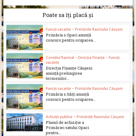
Poate sa îți placă și
Funcții vacante
•
Primăriile Raionului Căușeni
Primăria s.Opaci anunță
concurs pentru ocuparea...
Consiliul Raional
•
Direcția Finanțe
•
Funcții
vacante
Direcția Finanțe Căușeni
anunță prelungirea
termenilor...
Funcții vacante
•
Primăriile Raionului Căușeni
Primăria s.Săiți anunță
concurs pentru ocuparea...
Achiziții publice
•
Primăriile Raionului Căușeni
Planul de achiziție a
Primăriei satului Opaci
pentru...