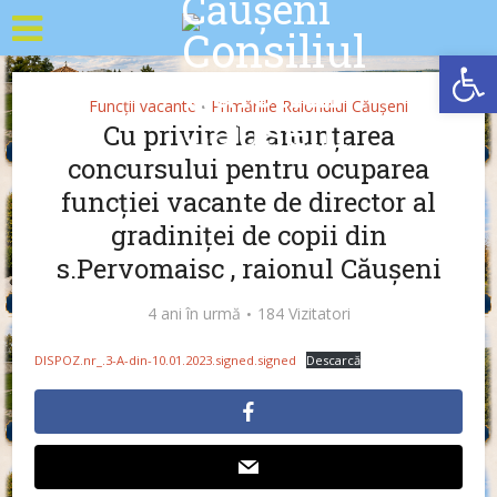
Deschide b
Funcții vacante
Primăriile Raionului Căușeni
•
Cu privire la anunțarea
concursului pentru ocuparea
funcției vacante de director al
gradiniței de copii din
s.Pervomaisc , raionul Căușeni
4 ani în urmă
184 Vizitatori
DISPOZ.nr_.3-A-din-10.01.2023.signed.signed
Descarcă