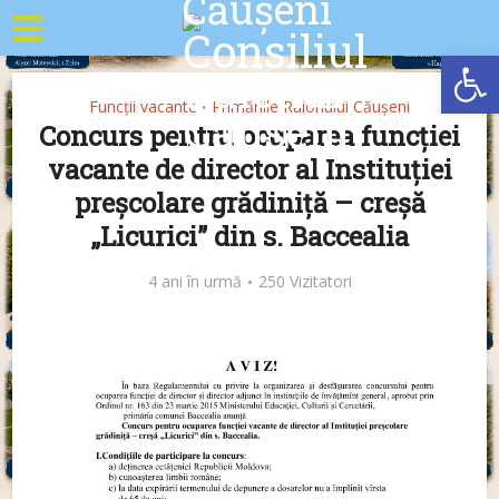
Deschide b
Funcții vacante
Primăriile Raionului Căușeni
•
Concurs pentru ocuparea funcției
vacante de director al Instituției
preșcolare grădiniță – creșă
„Licurici” din s. Baccealia
4 ani în urmă
250 Vizitatori