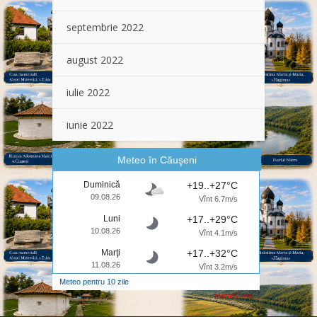
septembrie 2022
august 2022
iulie 2022
iunie 2022
Meteo în Căuşeni
Duminică
+19..+27°C
09.08.26
Vînt 6.7m/s
Luni
+17..+29°C
10.08.26
Vînt 4.1m/s
Marţi
+17..+32°C
11.08.26
Vînt 3.2m/s
Meteo pentru 10 zile
meteo2.md