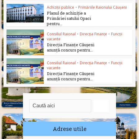
Achiziții publice
•
Primăriile Raionului Căușeni
Planul de achiziție a
Primăriei satului Opaci
pentru...
Consiliul Raional
•
Direcția Finanțe
•
Funcții
vacante
Direcția Finanțe Căușeni
anunță concurs pentru...
Consiliul Raional
•
Direcția Finanțe
•
Funcții
vacante
Direcția Finanțe Căușeni
anunță concurs pentru...
Adrese utile