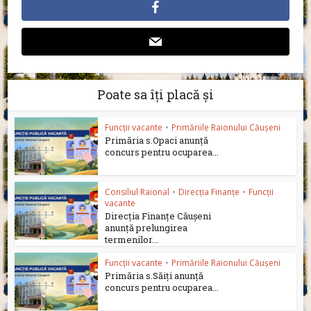
Poate sa îți placă și
Funcții vacante
•
Primăriile Raionului Căușeni
Primăria s.Opaci anunță
concurs pentru ocuparea...
Consiliul Raional
•
Direcția Finanțe
•
Funcții
vacante
Direcția Finanțe Căușeni
anunță prelungirea
termenilor...
Funcții vacante
•
Primăriile Raionului Căușeni
Primăria s.Săiți anunță
concurs pentru ocuparea...