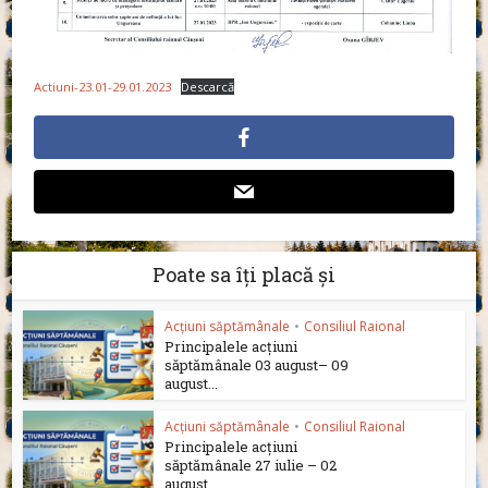
Actiuni-23.01-29.01.2023
Descarcă
Poate sa îți placă și
Acțiuni săptămânale
•
Consiliul Raional
Principalele acțiuni
săptămânale 03 august– 09
august...
Acțiuni săptămânale
•
Consiliul Raional
Principalele acțiuni
săptămânale 27 iulie – 02
august...