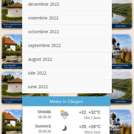
decembrie 2022
noiembrie 2022
octombrie 2022
septembrie 2022
august 2022
iulie 2022
iunie 2022
Meteo în Căuşeni
Sîmbătă
+22..+32°C
08.08.26
Vînt 7.3m/s
Duminică
+20..+28°C
09.08.26
Vînt 6.7m/s