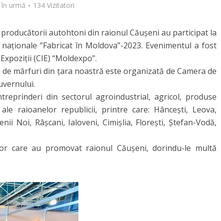
 în urmă
134 Vizitatori
 producătorii autohtoni din raionul Căușeni au participat la
ei naționale ”Fabricat în Moldova”-2023. Evenimentul a fost
 Expoziţii (CIE) “Moldexpo”.
ţii de mărfuri din ţara noastră este organizată de Camera de
uvernului.
treprinderi din sectorul agroindustrial, agricol, produse
 ale raioanelor republicii, printre care: Hâncești, Leova,
nii Noi, Râșcani, Ialoveni, Cimișlia, Florești, Ștefan-Vodă,
lor care au promovat raionul Căușeni, dorindu-le multă