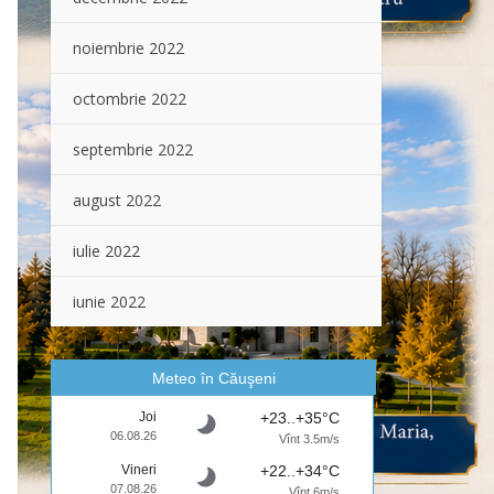
noiembrie 2022
octombrie 2022
septembrie 2022
august 2022
iulie 2022
iunie 2022
Meteo în Căuşeni
Joi
+23..+35°C
06.08.26
Vînt 3.5m/s
Vineri
+22..+34°C
07.08.26
Vînt 6m/s