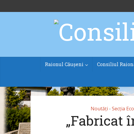
Raionul Căușeni
Consiliul Raion
Noutăți
Secția Eco
•
„Fabricat 