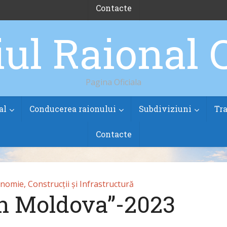
Contacte
Pagina Oficiala
al
Conducerea raionului
Subdiviziuni
Tra
Contacte
nomie, Construcții și Infrastructură
în Moldova”-2023