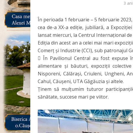
3 ani
În perioada 1 februarie – 5 februarie 2023,
cea de-a XX-a ediție, jubiliară, a Expoziți
lansat miercuri, la Centrul Internaţional de
Ediţia din acest an a celei mai mari expozi
Comerț și Industrie (CCI), sub patronajul G
 În Pavilionul Central au fost expuse în
alimentare și băuturi, expoziții colective
Nisporeni, Călărași, Criuleni, Ungheni, Ane
Cahul, Căușeni, UTA Găgăuzia și altele.
Ținem să mulțumim tuturor participanți
sănătate, succese mari pe viitor.