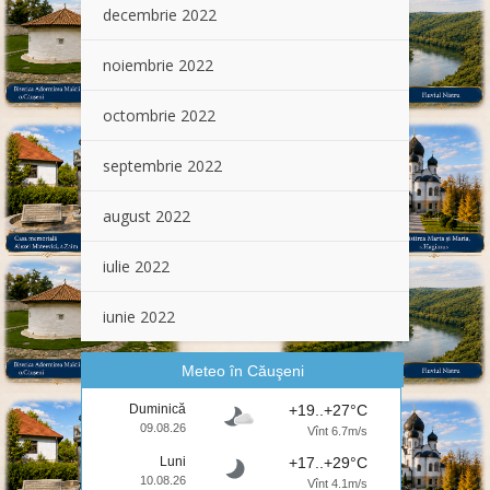
decembrie 2022
noiembrie 2022
octombrie 2022
septembrie 2022
august 2022
iulie 2022
iunie 2022
Meteo în Căuşeni
Duminică
+19..+27°C
09.08.26
Vînt 6.7m/s
Luni
+17..+29°C
10.08.26
Vînt 4.1m/s