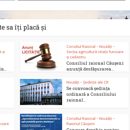
e sa îți placă și
Consiliul Raional
Noutăți
•
•
 și
Secția agricultură relații funciare
și cadastru
Consiliul raional Căușeni
n...
anunță desfășurarea...
Noutăți
Ședințe ale CR
•
Se convoacă ședința
ordinară a Consiliului
raional...
Consiliul Raional
Noutăți
•
•
nciare
Raionul Căușeni
Concurs deschis pentru