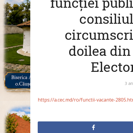
funcției publ
consiliul
circumscrip
doilea din
Electo
3 an
https://a.cec.md/ro/functii-vacante-2805.ht