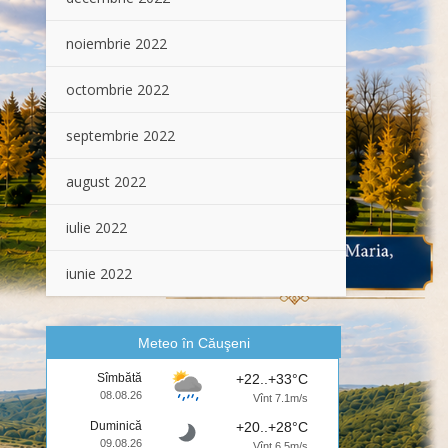
noiembrie 2022
octombrie 2022
septembrie 2022
august 2022
iulie 2022
iunie 2022
Meteo în Căuşeni
Sîmbătă
+22..+33°C
08.08.26
Vînt 7.1m/s
Duminică
+20..+28°C
09.08.26
Vînt 6.5m/s