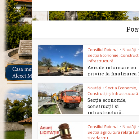
Poat
Consiliul Raional
Noutăți
•
•
Secția Economie, Construcții
Infrastructură
Aviz de informare cu
privire la finalizarea î
Noutăți
Secția Economie,
•
Construcții și Infrastructură
Secția economie,
construcții și
infrastructură...
Consiliul Raional
Noutăți
•
•
Secția agricultură relații fu
și cadastru