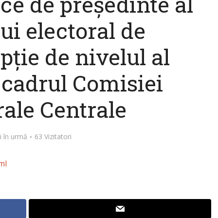
ice de președinte al
ui electoral de
ție de nivelul al
 cadrul Comisiei
rale Centrale
i în urmă
63 Vizitatori
ml