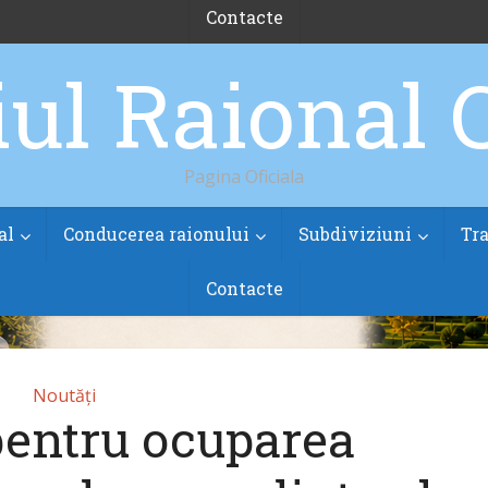
Contacte
Pagina Oficiala
al
Conducerea raionului
Subdiviziuni
Tra
Contacte
Noutăți
pentru ocuparea