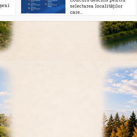
șeni
selectarea localităților
care...