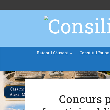
Raionul Căușeni
Consiliul Raion
Concurs 