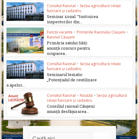
Consiliul Raional
•
Secția agricultură relații
funciare și cadastru
Seminar zonal: “Instruirea
inspectorilor din...
Funcții vacante
•
Primăriile Raionului Căușeni
•
Raionul Căușeni
Primăria satului Săiți
anunță concurs pentru
ocuparea...
Consiliul Raional
•
Secția agricultură relații
funciare și cadastru
Seminarul tematic
„Potențialul de reutilizare
a apelor...
Consiliul Raional
•
Noutăți
•
Secția agricultură
relații funciare și cadastru
Consiliul raional Căușeni
anunță desfășurarea...