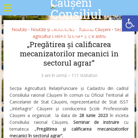
Deschide b
Noutăți
Noutăți și evenimente
Raionul Căușeni
Secția
•
•
•
agricultură relații funciare și cadastru
„Pregătirea și calificarea
mecanizatorilor mecanici în
sectorul agrar”
3 ani în urmă
111 Vizitatori
Secția Agricultură RelațiiFunciare și Cadastru din cadrul
Consiliului raional Căușeni în comun cu Oficiul Teritorial al
Cancelariei de Stat Căușeni, reprezentantul de Stat ISST
,,Intehagro” Căușeni și conducerea Școlii Profesionale
Căușeni a organizat la data de
28 iunie 2023
în incinta
Consiliului raional Căușeni,
Seminar de instruire
cu
temateca „
Pregătirea și calificarea mecanizatorilor
mecanici în sectorul agrar”.