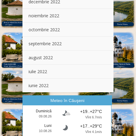
decembrie 2022
noiembrie 2022
octombrie 2022
septembrie 2022
august 2022
iulie 2022
iunie 2022
Meteo în Căuşeni
Duminică
+19..+27°C
09.08.26
Vînt 6.7m/s
Luni
+17..+29°C
10.08.26
Vînt 4.1m/s