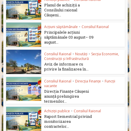
Planul de achiziții a
Consiliului raional
Căușeni...
Acțiuni săptămânale
•
Consiliul Raional
Principalele acțiuni
săptămânale 03 august– 09
august...
Consiliul Raional
•
Noutăți
•
Secția Economie,
Construcții și Infrastructură
Aviz de informare cu
privire la finalizarea în...
Consiliul Raional
•
Direcția Finanțe
•
Funcții
vacante
Direcția Finanțe Căușeni
anunță prelungirea
termenilor...
Achiziții publice
•
Consiliul Raional
Raport Semestrial privind
monitorizarea
contractelor...