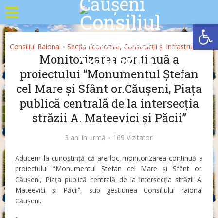
Deschide b
Consiliul Raional
Secția Economie, Construcții și Infrastructură
•
Monitorizarea continuă a
proiectului “Monumentul Ștefan
cel Mare și Sfânt or.Căușeni, Piața
publică centrală de la intersecția
străzii A. Mateevici și Păcii”
3 ani în urmă
169 Vizitatori
Aducem la cunoștință că are loc monitorizarea continuă a
proiectului “Monumentul Ștefan cel Mare și Sfânt or.
Căușeni, Piața publică centrală de la intersecția străzii A.
Mateevici și Păcii”, sub gestiunea Consiliului raional
Căușeni.