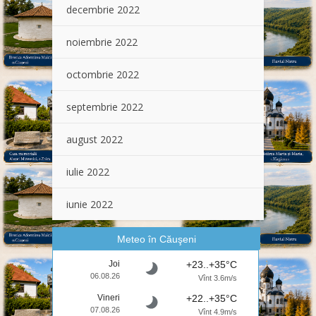
decembrie 2022
noiembrie 2022
octombrie 2022
septembrie 2022
august 2022
iulie 2022
iunie 2022
Meteo în Căuşeni
Joi
+23..+35°C
06.08.26
Vînt 3.6m/s
Vineri
+22..+35°C
07.08.26
Vînt 4.9m/s