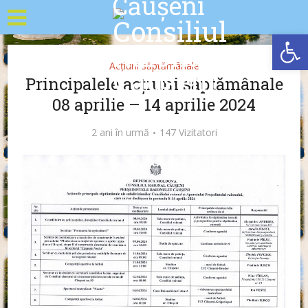
Deschide b
Acțiuni săptămânale
Principalele acțiuni săptămânale
08 aprilie – 14 aprilie 2024
2 ani în urmă
147 Vizitatori