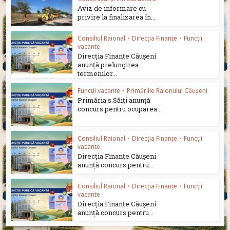
Aviz de informare cu
privire la finalizarea în...
Consiliul Raional
•
Direcția Finanțe
•
Funcții
vacante
Direcția Finanțe Căușeni
anunță prelungirea
termenilor...
Funcții vacante
•
Primăriile Raionului Căușeni
Primăria s.Săiți anunță
concurs pentru ocuparea...
Consiliul Raional
•
Direcția Finanțe
•
Funcții
vacante
Direcția Finanțe Căușeni
anunță concurs pentru...
Consiliul Raional
•
Direcția Finanțe
•
Funcții
vacante
Direcția Finanțe Căușeni
anunță concurs pentru...