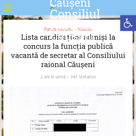
Deschide b
Funcții vacante
Noutăți
•
Lista candidaților admiși la
concurs la funcția publică
vacantă de secretar al Consiliului
raional Căușeni
2 ani în urmă
341 Vizitatori