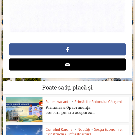
Poate sa îți placă și
Funcții vacante
•
Primăriile Raionului Căușeni
Primăria s.Opaci anunță
concurs pentru ocuparea...
Consiliul Raional
•
Noutăți
•
Secția Economie,
Construcții și Infrastructură