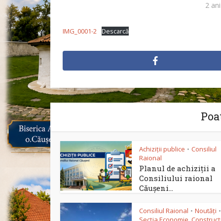
2 ani
IMG_0001-2
Descarcă
Poat
Achiziții publice
Consiliul
•
Raional
Planul de achiziții a
Consiliului raional
Căușeni...
Consiliul Raional
Noutăți
•
•
Secția Economie, Construcții