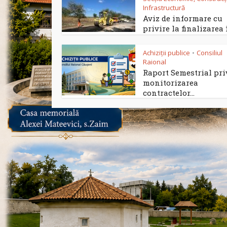
Infrastructură
Aviz de informare cu
privire la finalizarea î
Achiziții publice
Consiliul
•
Raional
Raport Semestrial pr
monitorizarea
contractelor...