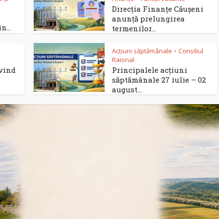
Direcția Finanțe Căușeni
anunță prelungirea
n...
termenilor...
Acțiuni săptămânale
Consiliul
•
Raional
ivind
Principalele acțiuni
săptămânale 27 iulie – 02
august...