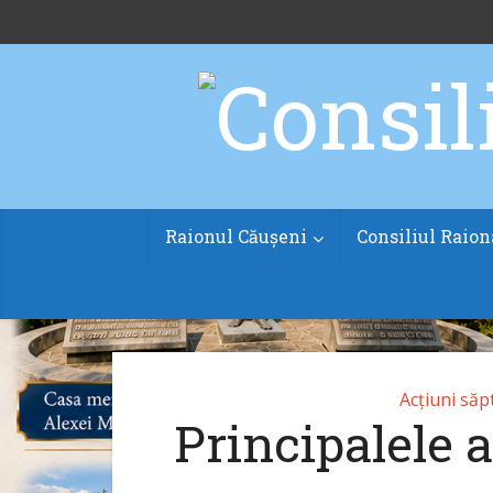
Raionul Căușeni
Consiliul Raion
Acțiuni să
Principalele 