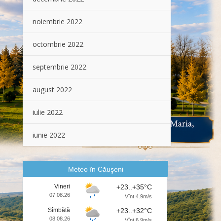
noiembrie 2022
octombrie 2022
septembrie 2022
august 2022
iulie 2022
iunie 2022
Meteo în Căuşeni
Vineri
+23..+35°C
07.08.26
Vînt 4.9m/s
Sîmbătă
+23..+32°C
08.08.26
Vînt 6.9m/s