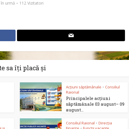
 în urmă
112 Vizitatori
e sa îți placă și
Acțiuni săptămânale
Consiliul
•
Raional
Principalele acțiuni
săptămânale 03 august– 09
august...
Consiliul Raional
Direcția
•
 și
Finanțe
Funcții vacante
•