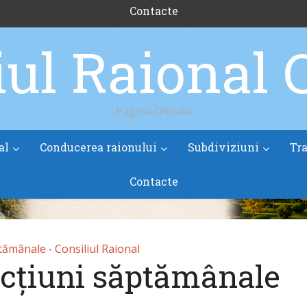
Contacte
Pagina Oficiala
al
Conducerea raionului
Subdiviziuni
Tra
Contacte
ptămânale
Consiliul Raional
•
acțiuni săptămânale