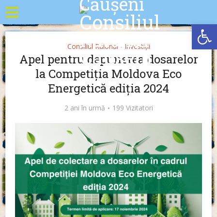
Deschide b
Consiliul Raional
Investiții
•
Apel pentru depunerea dosarelor
la Competiția Moldova Eco
Energetică ediția 2024
2 ani în urmă
199 Vizitatori