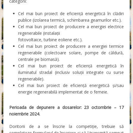
categorii:
Cel mai bun proiect de eficiență energetică în clădiri
publice (izolarea termică, schimbarea geamurilor etc.).
Cel mai bun proiect de producere a energiei electrice
regenerabile (instalații
fotovoltaice, turbine eoliene etc.).
Cel mai bun proiect de producere a energiei termice
regenerabile (colectoare solare, pompe de căldură,
centrale pe biomasă).
Cel mai bun proiect de eficiență energetică în
iluminatul stradal (inclusiv soluții integrate cu surse
regenerabile).
Cel mai bun proiect de eficiență energetică și/sau
energie regenerabilă implementat de o femeie.
Perioada de depunere a dosarelor: 23 octombrie – 17
noiembrie 2024.
Doritorii de a se înscrie la competiție, trebuie să
completeze formularul de înscriere și să-l transmită semnat