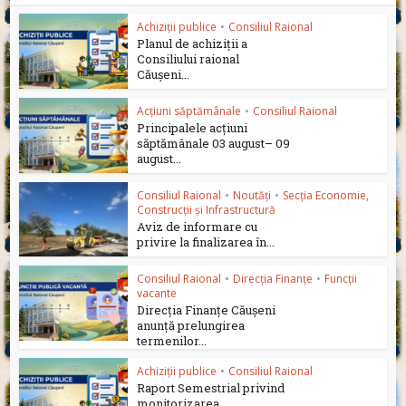
Achiziții publice
•
Consiliul Raional
Planul de achiziții a
Consiliului raional
Căușeni...
Acțiuni săptămânale
•
Consiliul Raional
Principalele acțiuni
săptămânale 03 august– 09
august...
Consiliul Raional
•
Noutăți
•
Secția Economie,
Construcții și Infrastructură
Aviz de informare cu
privire la finalizarea în...
Consiliul Raional
•
Direcția Finanțe
•
Funcții
vacante
Direcția Finanțe Căușeni
anunță prelungirea
termenilor...
Achiziții publice
•
Consiliul Raional
Raport Semestrial privind
monitorizarea