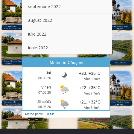
septembrie 2022
august 2022
iulie 2022
iunie 2022
Meteo în Căuşeni
Joi
+23..+35°C
06.08.26
Vînt 3.7m/s
Vineri
+22..+35°C
07.08.26
Vînt 7.7m/s
Sîmbătă
+21..+32°C
08.08.26
Vînt 6.4m/s
Meteo pentru 10 zile
meteo2.md