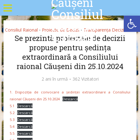
Deschide b
Consiliul Raional
Proiecte de Decizii
Transparența Decizională
•
•
Se prezintă proiectele de decizii
propuse pentru ședința
extraordinară a Consiliului
raional Căușeni din 25.10.2024
2 ani în urmă
362 Vizitatori
1. Dispoziția de convocare a ședinței extraordinare a Consiliului
raional Căușeni din 25.10.2024
Descarcă
5.1
Descarcă
5.2
Descarcă
5.3
Descarcă
5.4
Descarcă
5.5
Descarcă