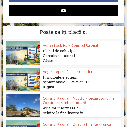
Poate sa îți placă și
Achiziții publice
•
Consiliul Raional
Planul de achiziții a
Consiliului raional
Căușeni...
Acțiuni săptămânale
•
Consiliul Raional
Principalele acțiuni
săptămânale 03 august– 09
august...
Consiliul Raional
•
Noutăți
•
Secția Economie,
Construcții și Infrastructură
Aviz de informare cu
privire la finalizarea în...
Consiliul Raional
•
Direcția Finanțe
•
Funcții