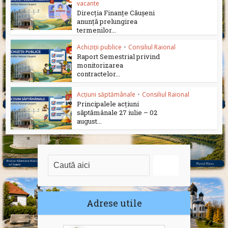
vacante
Direcția Finanțe Căușeni
anunță prelungirea
termenilor...
Achiziții publice
•
Consiliul Raional
Raport Semestrial privind
monitorizarea
contractelor...
Acțiuni săptămânale
•
Consiliul Raional
Principalele acțiuni
săptămânale 27 iulie – 02
august...
Adrese utile