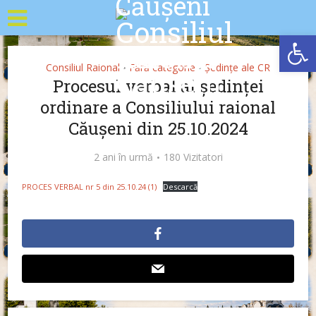
Deschide b
Consiliul Raional
Fără categorie
Ședințe ale CR
•
•
Procesul verbal al ședinței
ordinare a Consiliului raional
Căușeni din 25.10.2024
2 ani în urmă
180 Vizitatori
PROCES VERBAL nr 5 din 25.10.24 (1)
Descarcă