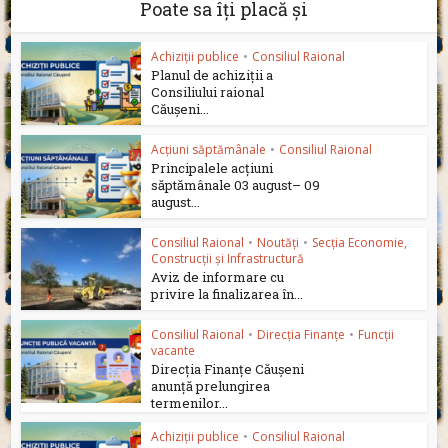
Poate sa îți placă și
Achiziții publice
•
Consiliul Raional
Planul de achiziții a
Consiliului raional
Căușeni...
Acțiuni săptămânale
•
Consiliul Raional
Principalele acțiuni
săptămânale 03 august– 09
august...
Consiliul Raional
•
Noutăți
•
Secția Economie,
Construcții și Infrastructură
Aviz de informare cu
privire la finalizarea în...
Consiliul Raional
•
Direcția Finanțe
•
Funcții
vacante
Direcția Finanțe Căușeni
anunță prelungirea
termenilor...
Achiziții publice
•
Consiliul Raional