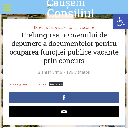
Deschide b
Direcția Finanțe
Funcții vacante
•
Prelungirea termenului de
depunere a documentelor pentru
ocuparea funcției publice vacante
prin concurs
2 ani în urmă
186 Vizitatori
prelungirea concursului
Descarcă