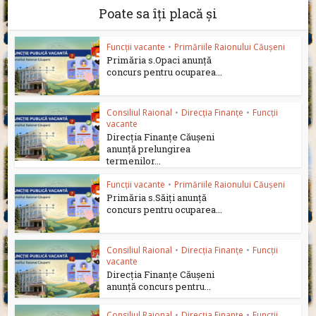
Poate sa îți placă și
Funcții vacante
•
Primăriile Raionului Căușeni
Primăria s.Opaci anunță
concurs pentru ocuparea...
Consiliul Raional
•
Direcția Finanțe
•
Funcții
vacante
Direcția Finanțe Căușeni
anunță prelungirea
termenilor...
Funcții vacante
•
Primăriile Raionului Căușeni
Primăria s.Săiți anunță
concurs pentru ocuparea...
Consiliul Raional
•
Direcția Finanțe
•
Funcții
vacante
Direcția Finanțe Căușeni
anunță concurs pentru...
Consiliul Raional
•
Direcția Finanțe
•
Funcții