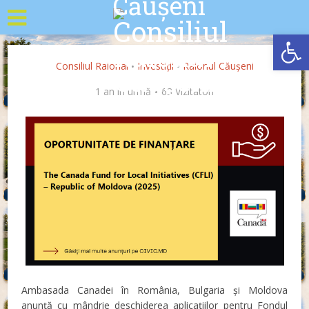
Deschide b
Consiliul Raional
Investiții
Raionul Căușeni
•
•
1 an în urmă
63 Vizitatori
Ambasada Canadei în România, Bulgaria și Moldova
anunță cu mândrie deschiderea aplicațiilor pentru Fondul