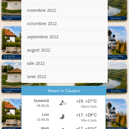
noiembrie 2022
octombrie 2022
septembrie 2022
august 2022
iulie 2022
iunie 2022
Meteo în Căuşeni
Duminică
+19..+27°C
09.08.26
Vînt 6.7m/s
Luni
+17..+29°C
10.08.26
Vînt 4.1m/s
Marţi
+17..+32°C