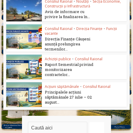
Consiliul Raional
•
Noutăți
•
Secția Economie,
Construcții și Infrastructură
Aviz de informare cu
privire la finalizarea în...
Consiliul Raional
•
Direcția Finanțe
•
Funcții
vacante
Direcția Finanțe Căușeni
anunță prelungirea
termenilor...
Achiziții publice
•
Consiliul Raional
Raport Semestrial privind
monitorizarea
contractelor...
Acțiuni săptămânale
•
Consiliul Raional
Principalele acțiuni
săptămânale 27 iulie – 02
august...