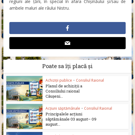
regiuni ale țării, în special în afara Chișinăului și/sau de
ambele maluri ale râului Nistru.
Poate sa îți placă și
Achiziții publice
•
Consiliul Raional
Planul de achiziții a
Consiliului raional
Căușeni...
Acțiuni săptămânale
•
Consiliul Raional
Principalele acțiuni
săptămânale 03 august– 09
august...