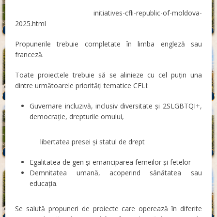
initiatives-cfli-republic-of-moldova-
2025.html
Propunerile trebuie completate în limba engleză sau
franceză.
Toate proiectele trebuie să se alinieze cu cel puțin una
dintre următoarele priorități tematice CFLI:
Guvernare incluzivă, inclusiv diversitate și 2SLGBTQI+,
democrație, drepturile omului,
libertatea presei și statul de drept
Egalitatea de gen și emanciparea femeilor și fetelor
Demnitatea umană, acoperind sănătatea sau
educația.
Se salută propuneri de proiecte care operează în diferite