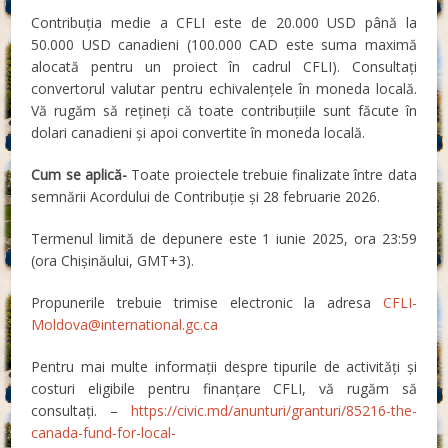
Contribuția medie a CFLI este de 20.000 USD până la
50.000 USD canadieni (100.000 CAD este suma maximă
alocată pentru un proiect în cadrul CFLI). Consultați
convertorul valutar pentru echivalențele în moneda locală.
Vă rugăm să rețineți că toate contribuțiile sunt făcute în
dolari canadieni și apoi convertite în moneda locală.
Cum se aplică-
Toate proiectele trebuie finalizate între data
semnării Acordului de Contribuție și 28 februarie 2026.
Termenul limită de depunere este 1 iunie 2025, ora 23:59
(ora Chișinăului, GMT+3).
Propunerile trebuie trimise electronic la adresa
CFLI-
Moldova@international.gc.ca
Pentru mai multe informații despre tipurile de activități și
costuri eligibile pentru finanțare CFLI, vă rugăm să
consultați. –
https://civic.md/anunturi/granturi/85216-the-
canada-fund-for-local-