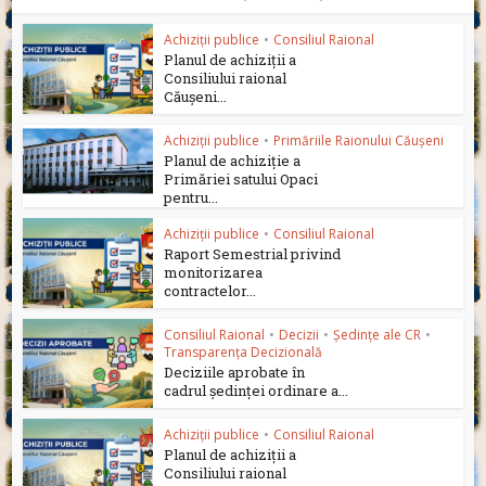
Achiziții publice
•
Consiliul Raional
Planul de achiziții a
Consiliului raional
Căușeni...
Achiziții publice
•
Primăriile Raionului Căușeni
Planul de achiziție a
Primăriei satului Opaci
pentru...
Achiziții publice
•
Consiliul Raional
Raport Semestrial privind
monitorizarea
contractelor...
Consiliul Raional
•
Decizii
•
Ședințe ale CR
•
Transparența Decizională
Deciziile aprobate în
cadrul ședinței ordinare a...
Achiziții publice
•
Consiliul Raional
Planul de achiziții a
Consiliului raional