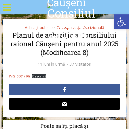
Deschide b
Achiziții publice
Transparența Decizională
•
Planul de achiziție a Consiliului
raional Căușeni pentru anul 2025
(Modificarea 8)
11 luni în urmă
37 Vizitatori
IMG_0001 (10)
Descarcă
Poate sa îți placă și