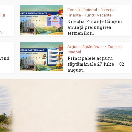
Consiliul Raional
Direcția
•
 și
Finanțe
Funcții vacante
•
Direcția Finanțe Căușeni
anunță prelungirea
n...
termenilor...
Acțiuni săptămânale
Consiliul
•
Raional
ivind
Principalele acțiuni
săptămânale 27 iulie – 02
august...