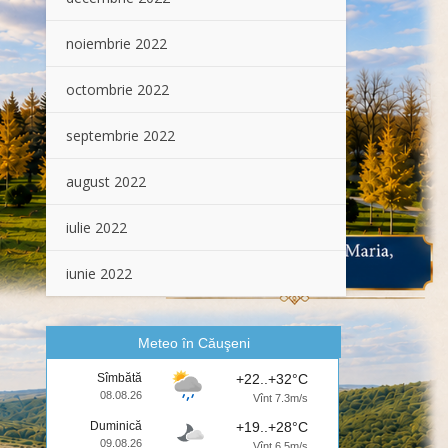
noiembrie 2022
octombrie 2022
septembrie 2022
august 2022
iulie 2022
iunie 2022
Meteo în Căuşeni
Sîmbătă
+22..+32°C
08.08.26
Vînt 7.3m/s
Duminică
+19..+28°C
09.08.26
Vînt 6.5m/s