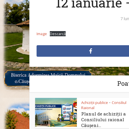
12 ianuarie 
7 lu
Image
Descarcă
Poat
Achiziții publice
Consiliul
•
Raional
Planul de achiziții a
Consiliului raional
Căușeni...