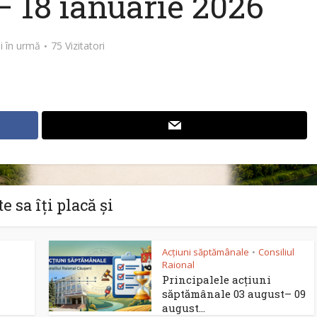
– 18 ianuarie 2026
ni în urmă
75 Vizitatori
e sa îți placă și
Acțiuni săptămânale
Consiliul
•
Raional
Principalele acțiuni
săptămânale 03 august– 09
august...