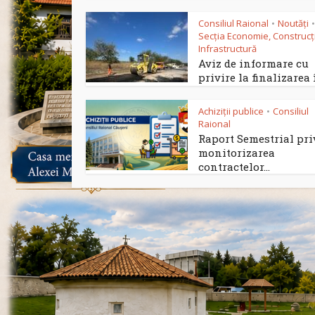
Consiliul Raional
Noutăți
•
•
Secția Economie, Construcții
Infrastructură
Aviz de informare cu
privire la finalizarea î
Achiziții publice
Consiliul
•
Raional
Raport Semestrial pr
monitorizarea
contractelor...