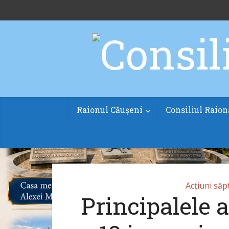
Raionul Căușeni
Consiliul Raion
Acțiuni să
Principalele 