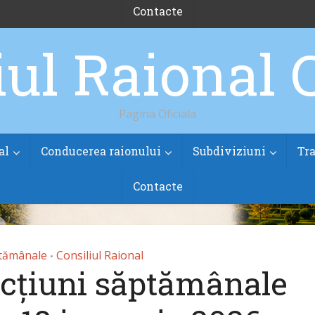
Contacte
Pagina Oficiala
al
Conducerea raionului
Subdiviziuni
Tra
Contacte
ptămânale
Consiliul Raional
•
acțiuni săptămânale