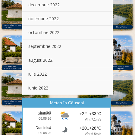
decembrie 2022
noiembrie 2022
octombrie 2022
septembrie 2022
august 2022
iulie 2022
iunie 2022
Meteo în Căuşeni
Sîmbătă
+22..+33°C
08.08.26
Vînt 7.1m/s
Duminică
+20..+28°C
09.08.26
Vînt 6.5m/s