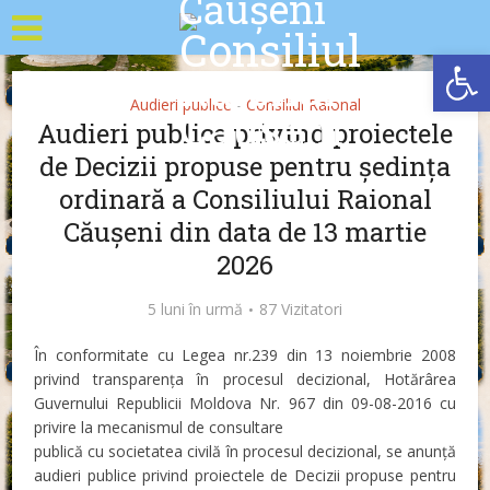
Deschide b
Audieri publice
Consiliul Raional
•
Audieri publice privind proiectele
de Decizii propuse pentru ședința
ordinară a Consiliului Raional
Căușeni din data de 13 martie
2026
5 luni în urmă
87 Vizitatori
În conformitate cu Legea nr.239 din 13 noiembrie 2008
privind transparența în procesul decizional, Hotărârea
Guvernului Republicii Moldova Nr. 967 din 09-08-2016 cu
privire la mecanismul de consultare
publică cu societatea civilă în procesul decizional, se anunță
audieri publice privind proiectele de Decizii propuse pentru