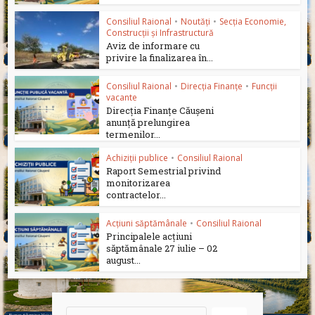
Consiliul Raional
•
Noutăți
•
Secția Economie,
Construcții și Infrastructură
Aviz de informare cu
privire la finalizarea în...
Consiliul Raional
•
Direcția Finanțe
•
Funcții
vacante
Direcția Finanțe Căușeni
anunță prelungirea
termenilor...
Achiziții publice
•
Consiliul Raional
Raport Semestrial privind
monitorizarea
contractelor...
Acțiuni săptămânale
•
Consiliul Raional
Principalele acțiuni
săptămânale 27 iulie – 02
august...