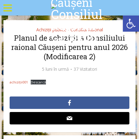
Deschide b
Achiziții publice
Consiliul Raional
•
Planul de achiziții a Consiliului
raional Căușeni pentru anul 2026
(Modificarea 2)
5 luni în urmă
37 Vizitatori
achiziții001
Descarcă