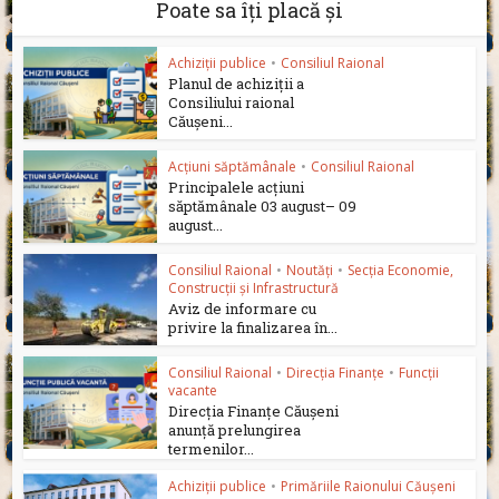
Poate sa îți placă și
Achiziții publice
•
Consiliul Raional
Planul de achiziții a
Consiliului raional
Căușeni...
Acțiuni săptămânale
•
Consiliul Raional
Principalele acțiuni
săptămânale 03 august– 09
august...
Consiliul Raional
•
Noutăți
•
Secția Economie,
Construcții și Infrastructură
Aviz de informare cu
privire la finalizarea în...
Consiliul Raional
•
Direcția Finanțe
•
Funcții
vacante
Direcția Finanțe Căușeni
anunță prelungirea
termenilor...
Achiziții publice
•
Primăriile Raionului Căușeni