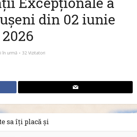
ții Excepționale a
ușeni din 02 iunie
2026
ni în urmă
32 Vizitatori
e sa îți placă și