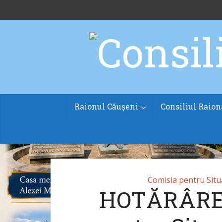
Raionul Căușeni
Consiliul Raion
Comisia pentru Situa
HOTĂRÂREA 