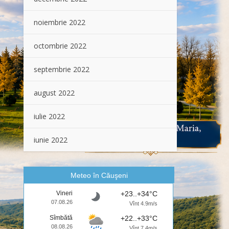
noiembrie 2022
octombrie 2022
septembrie 2022
august 2022
iulie 2022
iunie 2022
Meteo în Căuşeni
Vineri
+23..+34°C
07.08.26
Vînt 4.9m/s
Sîmbătă
+22..+33°C
08.08.26
Vînt 7.4m/s