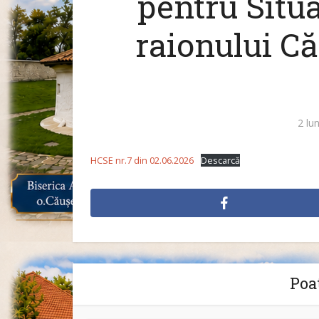
pentru Situa
raionului Că
2 lu
HCSE nr.7 din 02.06.2026
Descarcă
Poat