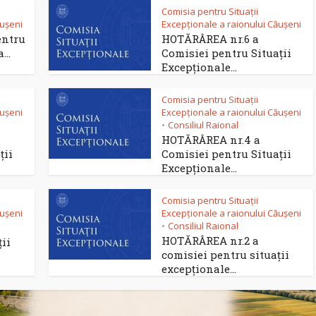
Comisia pentru Situații
ăușeni
Excepționale a raionului Căușeni
entru
HOTĂRÂREA nr.6 a
...
Comisiei pentru Situații
Excepționale...
Comisia pentru Situații
ăușeni
Excepționale a raionului Căușeni
Consiliul Raional
•
HOTĂRÂREA nr.4 a
ții
Comisiei pentru Situații
Excepționale...
Comisia pentru Situații
ăușeni
Excepționale a raionului Căușeni
Consiliul Raional
•
HOTĂRÂREA nr.2 a
ii
comisiei pentru situații
excepționale...