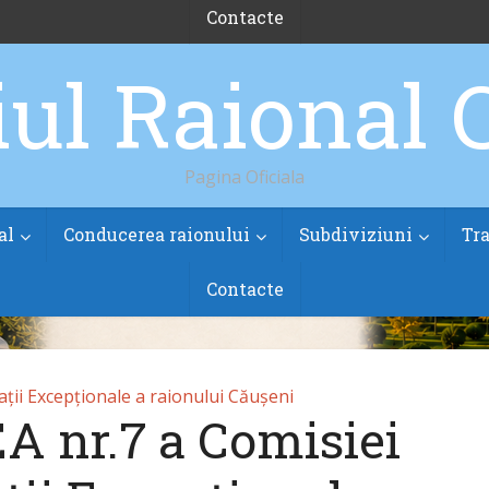
Contacte
Pagina Oficiala
al
Conducerea raionului
Subdiviziuni
Tra
Contacte
ții Excepționale a raionului Căușeni
nr.7 a Comisiei