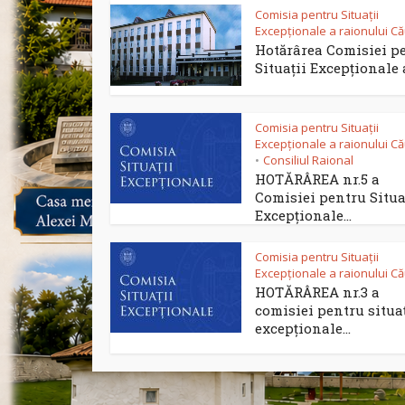
Comisia pentru Situații
Excepționale a raionului C
Hotărârea Comisiei p
Situații Excepționale a
Comisia pentru Situații
Excepționale a raionului C
Consiliul Raional
•
HOTĂRÂREA nr.5 a
Comisiei pentru Situa
Excepționale...
Comisia pentru Situații
Excepționale a raionului C
HOTĂRÂREA nr.3 a
comisiei pentru situaț
excepționale...