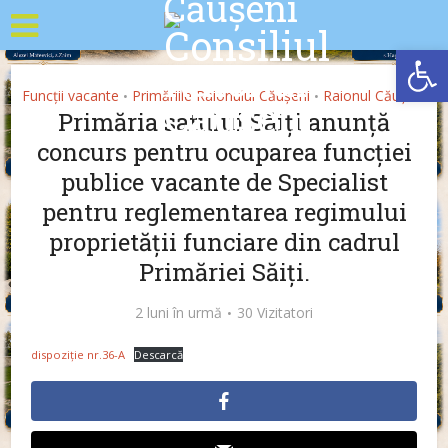
Deschide b
Funcții vacante
Primăriile Raionului Căușeni
Raionul Căușeni
•
•
Primăria satului Săiți anunță
concurs pentru ocuparea funcției
publice vacante de Specialist
pentru reglementarea regimului
proprietății funciare din cadrul
Primăriei Săiți.
2 luni în urmă
30 Vizitatori
dispoziție nr.36-A
Descarcă