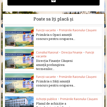
Poate sa îți placă și
Funcții vacante
•
Primăriile Raionului Căușeni
Primăria s.Opaci anunță
concurs pentru ocuparea...
Consiliul Raional
•
Direcția Finanțe
•
Funcții
vacante
Direcția Finanțe Căușeni
anunță prelungirea
termenilor...
Funcții vacante
•
Primăriile Raionului Căușeni
Primăria s.Săiți anunță
concurs pentru ocuparea...
Achiziții publice
•
Primăriile Raionului Căușeni
Planul de achiziție a