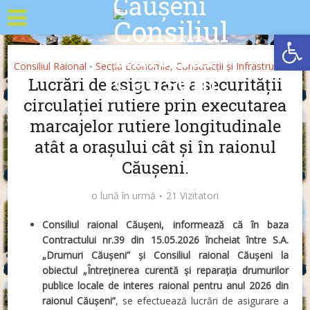
Deschide b
Consiliul Raional
Secția Economie, Construcții și Infrastructură
•
Lucrări de asigurare a securității
circulației rutiere prin executarea
marcajelor rutiere longitudinale
atât a orașului cât și în raionul
Căușeni.
o lună în urmă
21 Vizitatori
Consiliul raional Căușeni, informează că în baza
Contractului nr.39 din 15.05.2026 încheiat între S.A.
„Drumuri Căușeni” și Consiliul raional Căușeni la
obiectul
„Întreținerea curentă și reparația drumurilor
publice locale de interes raional pentru anul 2026 din
raionul Căușeni”
, se efectuează lucrări de asigurare a