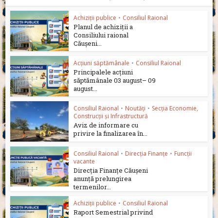
Achiziții publice
•
Consiliul Raional
Planul de achiziții a
Consiliului raional
Căușeni...
Acțiuni săptămânale
•
Consiliul Raional
Principalele acțiuni
săptămânale 03 august– 09
august...
Consiliul Raional
•
Noutăți
•
Secția Economie,
Construcții și Infrastructură
Aviz de informare cu
privire la finalizarea în...
Consiliul Raional
•
Direcția Finanțe
•
Funcții
vacante
Direcția Finanțe Căușeni
anunță prelungirea
termenilor...
Achiziții publice
•
Consiliul Raional
Raport Semestrial privind