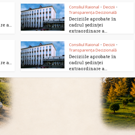
Consiliul Raional
Decizii
•
•
Transparența Decizională
Deciziile aprobate în
e a...
cadrul ședinței
extraordinare a...
Consiliul Raional
Decizii
•
•
Transparența Decizională
Deciziile aprobate în
e a...
cadrul ședinței
extraordinare a...