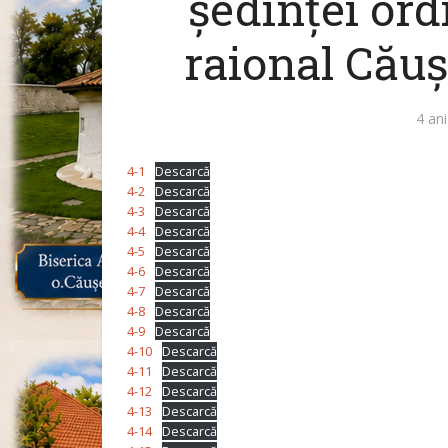
ședinței ord
raional Căuș
4 ani
4-1
Descarcă
4-2
Descarcă
4-3
Descarcă
4-4
Descarcă
4-5
Descarcă
4-6
Descarcă
4-7
Descarcă
4-8
Descarcă
4-9
Descarcă
4-10
Descarcă
4-11
Descarcă
4-12
Descarcă
4-13
Descarcă
4-14
Descarcă