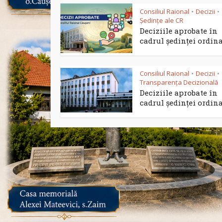
Consiliul Raional
Decizii
•
•
Ședințe ale CR
Deciziile aprobate în
cadrul ședinței ordinar
Consiliul Raional
Decizii
•
•
Transparența Decizională
Deciziile aprobate în
cadrul ședinței ordinar