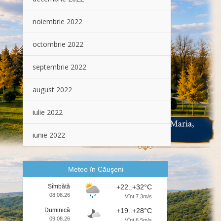
noiembrie 2022
octombrie 2022
septembrie 2022
august 2022
iulie 2022
iunie 2022
Meteo în Căuşeni
Sîmbătă
+22..+32°C
08.08.26
Vînt 7.3m/s
Duminică
+19..+28°C
09.08.26
Vînt 6.5m/s