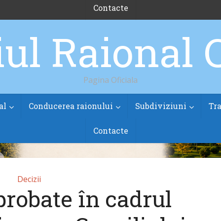
Contacte
Pagina Oficiala
al
Conducerea raionului
Subdiviziuni
Tra
Contacte
Decizii
probate în cadrul