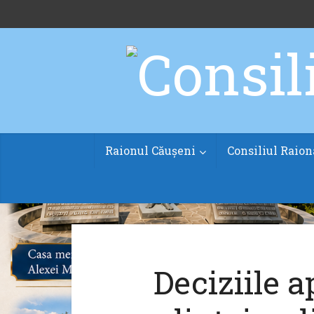
Raionul Căușeni
Consiliul Raion
Deciziile a