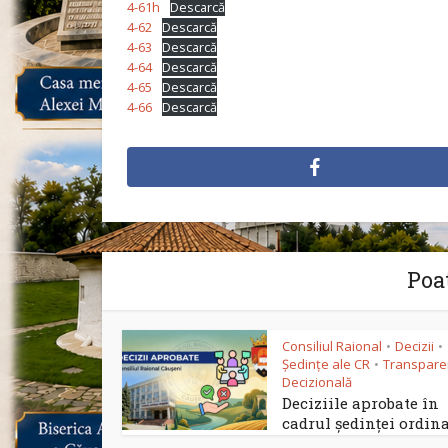
4-61h
Descarcă
4-62
Descarcă
4-63
Descarcă
4-64
Descarcă
4-65
Descarcă
4-66
Descarcă
Poat
Consiliul Raional
Decizii
•
•
Ședințe ale CR
Transpare
•
Decizională
Deciziile aprobate în
cadrul ședinței ordinar