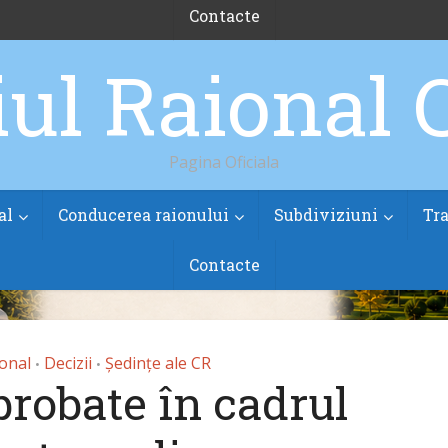
Contacte
Pagina Oficiala
al
Conducerea raionului
Subdiviziuni
Tra
Contacte
ional
Decizii
Ședințe ale CR
•
•
probate în cadrul