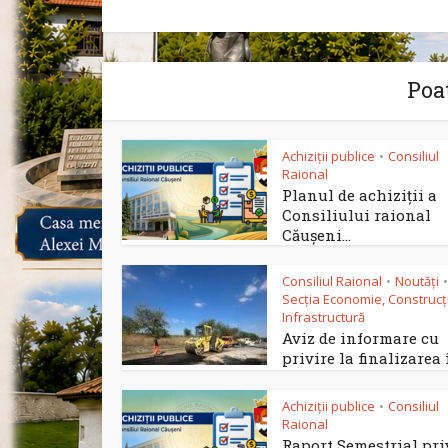
Poat
Achiziții publice
Consiliul
•
Raional
Planul de achiziții a
Consiliului raional
Căușeni...
Consiliul Raional
Noutăți
•
•
Secția Economie, Construcții
Infrastructură
Aviz de informare cu
privire la finalizarea î
Achiziții publice
Consiliul
•
Raional
Raport Semestrial pr