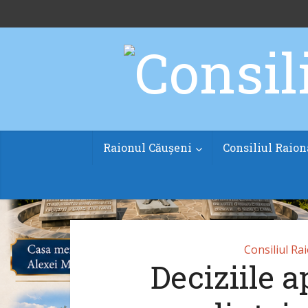
Raionul Căușeni
Consiliul Raion
Consiliul Ra
Deciziile a