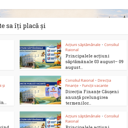
e sa îți placă și
Acțiuni săptămânale
Consiliul
•
Raional
Principalele acțiuni
săptămânale 03 august– 09
august...
Consiliul Raional
Direcția
•
 și
Finanțe
Funcții vacante
•
Direcția Finanțe Căușeni
anunță prelungirea
n...
termenilor...
Acțiuni săptămânale
Consiliul
•
Raional
ivind
Principalele acțiuni