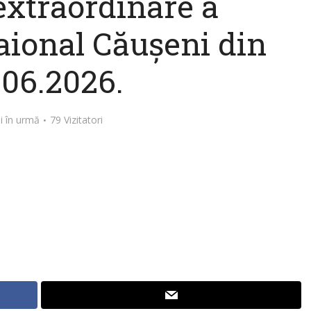
extraordinare a
raional Căușeni din
.06.2026.
ni în urmă
79 Vizitatori