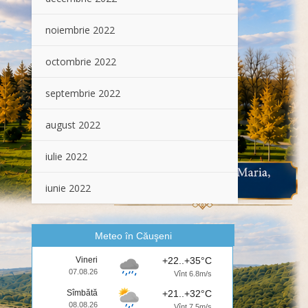
noiembrie 2022
octombrie 2022
septembrie 2022
august 2022
iulie 2022
iunie 2022
Meteo în Căuşeni
Vineri
+22..+35°C
07.08.26
Vînt 6.8m/s
Sîmbătă
+21..+32°C
08.08.26
Vînt 7.5m/s