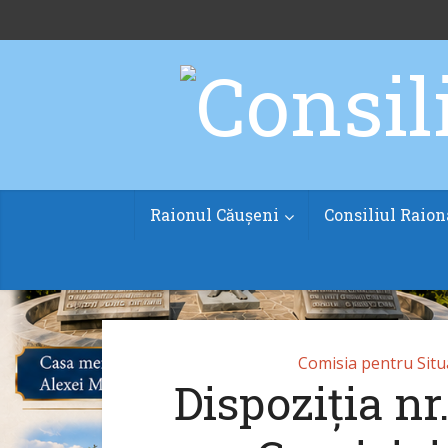
Raionul Căușeni
Consiliul Raion
Comisia pentru Situa
Dispoziția nr