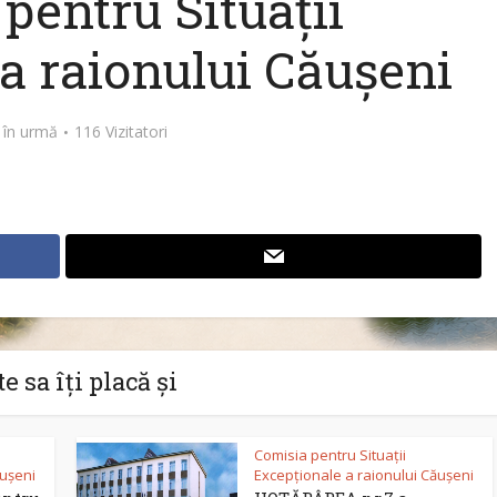
pentru Situații
a raionului Căușeni
 în urmă
116 Vizitatori
e sa îți placă și
Comisia pentru Situații
ăușeni
Excepționale a raionului Căușeni