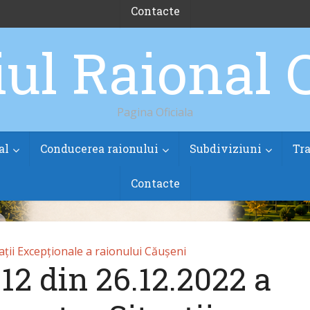
Contacte
Pagina Oficiala
al
Conducerea raionului
Subdiviziuni
Tra
Contacte
ții Excepționale a raionului Căușeni
.12 din 26.12.2022 a