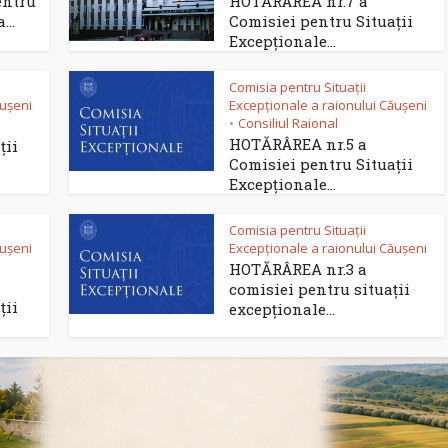
entru
HOTĂRÂREA nr.7 a
...
Comisiei pentru Situații
Excepționale...
Comisia pentru Situații
ăușeni
Excepționale a raionului Căușeni
Consiliul Raional
•
HOTĂRÂREA nr.5 a
ții
Comisiei pentru Situații
Excepționale...
Comisia pentru Situații
ăușeni
Excepționale a raionului Căușeni
HOTĂRÂREA nr.3 a
comisiei pentru situații
ții
excepționale...