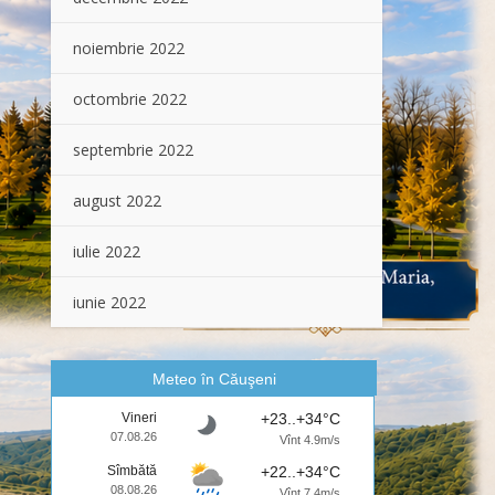
noiembrie 2022
octombrie 2022
septembrie 2022
august 2022
iulie 2022
iunie 2022
Meteo în Căuşeni
Vineri
+23..+34°C
07.08.26
Vînt 4.9m/s
Sîmbătă
+22..+34°C
08.08.26
Vînt 7.4m/s