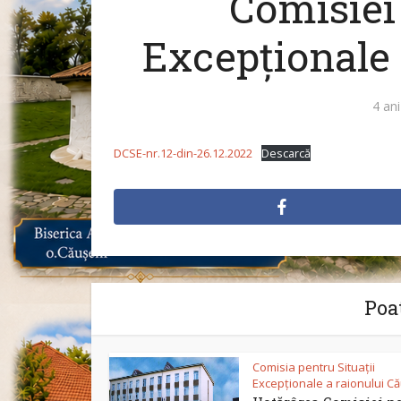
Comisiei 
Excepționale 
4 ani
DCSE-nr.12-din-26.12.2022
Descarcă
Poat
Comisia pentru Situații
Excepționale a raionului C