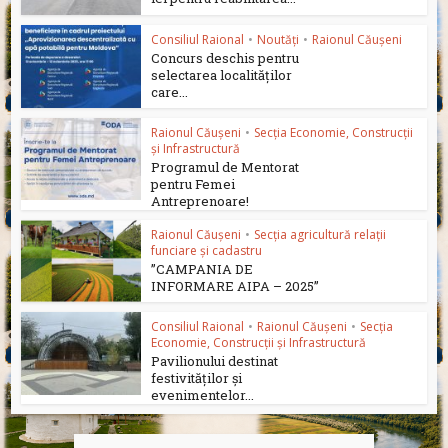
Consiliul Raional
•
Noutăți
•
Raionul Căușeni
Concurs deschis pentru
selectarea localităților
care...
Raionul Căușeni
•
Secția Economie, Construcții
și Infrastructură
Programul de Mentorat
pentru Femei
Antreprenoare!
Raionul Căușeni
•
Secția agricultură relații
funciare și cadastru
”CAMPANIA DE
INFORMARE AIPA – 2025”
Consiliul Raional
•
Raionul Căușeni
•
Secția
Economie, Construcții și Infrastructură
Pavilionului destinat
festivităților și
evenimentelor...