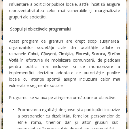
influențare a politicilor publice locale, astfel încât să asigure
reprezentativitatea celor mai vulnerabile și marginalizate
grupuri ale societății.
Scopul și obiectivele programului
Acest program de granturi are drept scop susținerea
organizațiilor societății civile din localitățile aflate în
raioanele
Cahul, Căuşeni, Cimișlia, Florești, Soroca, Ștefan
Vodă
în eforturile de mobilizare comunitară, de pledoarii
pentru politici mai incluzive şi de monitorizare a
implementării deciziilor adoptate de autoritățile publice
locale cu atenție sporită asupra incluziunii celor mai
vulnerabile segmente sociale.
Programul se va axa pe atingerea următoarelor obiective:
Promovarea egalității de șanse și a participării incluzive
a persoanelor cu dizabilități, femeilor, persoanelor de
etnie romă, tinerilor dar și altor grupuri sub-
reprezentate în procesul de dezvoltare a comunității;