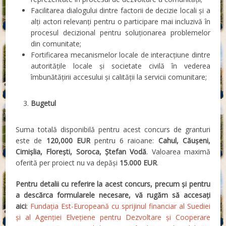
Facilitarea dialogului dintre factorii de decizie locali și a
alți actori relevanți pentru o participare mai incluzivă în
procesul decizional pentru soluționarea problemelor
din comunitate;
Fortificarea mecanismelor locale de interacțiune dintre
autoritățile locale și societate civilă în vederea
îmbunătățirii accesului și calității la servicii comunitare;
Bugetul
Suma totală disponibilă pentru acest concurs de granturi
este de
120,000 EUR
pentru 6 raioane:
Cahul, Căuşeni,
Cimișlia, Florești, Soroca, Ștefan Vodă
. Valoarea maximă
oferită per proiect nu va depăși
15.000 EUR
.
Pentru detalii cu referire la acest concurs, precum și pentru
a descărca formularele necesare, vă rugăm să accesați
aici
:
Fundația Est-Europeană cu sprijinul financiar al Suediei
și al Agenției Elvețiene pentru Dezvoltare și Cooperare