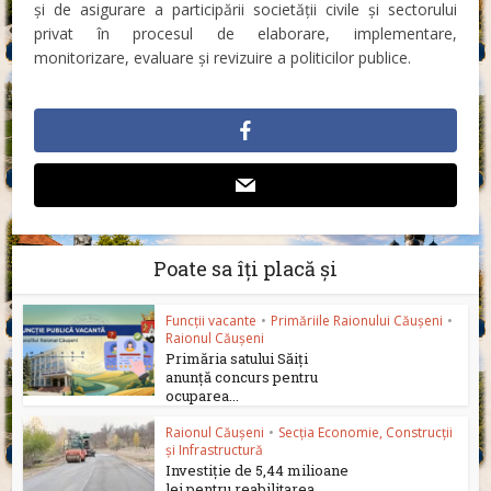
şi de asigurare a participării societății civile şi sectorului
privat în procesul de elaborare, implementare,
monitorizare, evaluare şi revizuire a politicilor publice.
Poate sa îți placă și
Funcții vacante
•
Primăriile Raionului Căușeni
•
Raionul Căușeni
Primăria satului Săiți
anunță concurs pentru
ocuparea...
Raionul Căușeni
•
Secția Economie, Construcții
și Infrastructură
Investiție de 5,44 milioane
lei pentru reabilitarea...