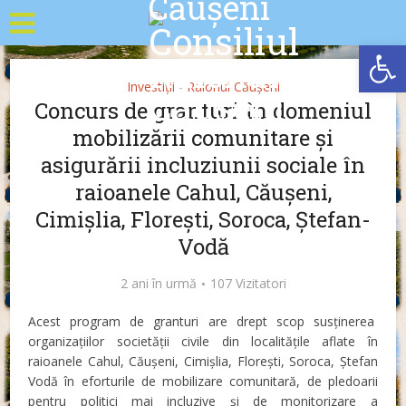
Deschide b
Investiții
Raionul Căușeni
•
Concurs de granturi în domeniul
mobilizării comunitare și
asigurării incluziunii sociale în
raioanele Cahul, Căușeni,
Cimișlia, Florești, Soroca, Ștefan-
Vodă
2 ani în urmă
107 Vizitatori
Acest program de granturi are drept scop susținerea
organizațiilor societății civile din localitățile aflate în
raioanele Cahul, Căuşeni, Cimișlia, Florești, Soroca, Ștefan
Vodă în eforturile de mobilizare comunitară, de pledoarii
pentru politici mai incluzive şi de monitorizare a