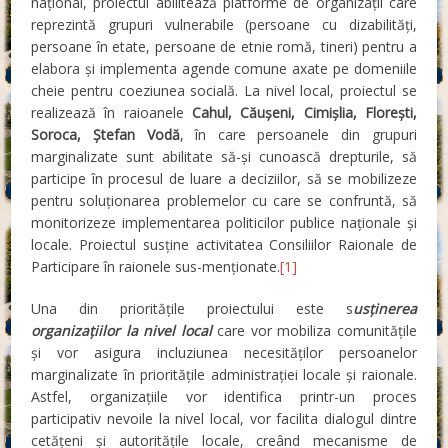
național, proiectul abilitează platforme de organizații care
reprezintă grupuri vulnerabile (persoane cu dizabilități,
persoane în etate, persoane de etnie romă, tineri) pentru a
elabora şi implementa agende comune axate pe domeniile
cheie pentru coeziunea socială. La nivel local, proiectul se
realizează în raioanele
Cahul, Căuşeni, Cimișlia, Florești,
Soroca, Ștefan Vodă
, în care persoanele din grupuri
marginalizate sunt abilitate să-și cunoască drepturile, să
participe în procesul de luare a deciziilor, să se mobilizeze
pentru soluționarea problemelor cu care se confruntă, să
monitorizeze implementarea politicilor publice naționale şi
locale. Proiectul susține activitatea Consiliilor Raionale de
Participare în raionele sus-menţionate.
[1]
Una din prioritățile proiectului este s
usținerea
organizațiilor la nivel local
care vor mobiliza comunitățile
și vor asigura incluziunea necesităților persoanelor
marginalizate în prioritățile administrației locale și raionale.
Astfel, organizațiile vor identifica printr-un proces
participativ nevoile la nivel local, vor facilita dialogul dintre
cetățeni și autoritățile locale, creând mecanisme de