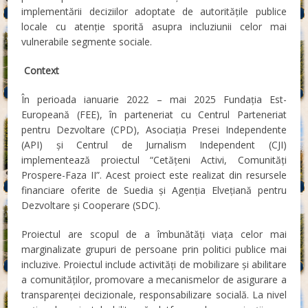
implementării deciziilor adoptate de autoritățile publice
locale cu atenție sporită asupra incluziunii celor mai
vulnerabile segmente sociale.
Context
În perioada ianuarie 2022 – mai 2025 Fundația Est-
Europeană (FEE), în parteneriat cu Centrul Parteneriat
pentru Dezvoltare (CPD), Asociația Presei Independente
(API) și Centrul de Jurnalism Independent (CJI)
implementează proiectul “Cetățeni Activi, Comunități
Prospere-Faza II”. Acest proiect este realizat din resursele
financiare oferite de Suedia și Agenția Elvețiană pentru
Dezvoltare și Cooperare (SDC).
Proiectul are scopul de a îmbunătăți viața celor mai
marginalizate grupuri de persoane prin politici publice mai
incluzive. Proiectul include activități de mobilizare și abilitare
a comunităților, promovare a mecanismelor de asigurare a
transparenței decizionale, responsabilizare socială. La nivel