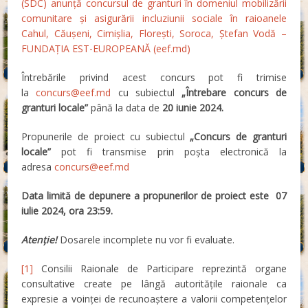
(SDC) anunță concursul de granturi în domeniul mobilizării
comunitare și asigurării incluziunii sociale în raioanele
Cahul, Căuşeni, Cimișlia, Florești, Soroca, Ștefan Vodă –
FUNDAȚIA EST-EUROPEANĂ (eef.md)
Întrebările privind acest concurs pot fi trimise
la
concurs@eef.md
cu subiectul
„Întrebare concurs de
granturi locale”
până la data de
20
iunie 2024
.
Propunerile de proiect cu subiectul
„Concurs de granturi
locale”
pot fi transmise prin poșta electronică la
adresa
concurs@eef.md
Data limită de depunere a propunerilor de proiect este
07
iulie
20
24
, ora 23:59.
Atenție!
Dosarele incomplete nu vor fi evaluate.
[1]
Consilii Raionale de Participare reprezintă organe
consultative create pe lângă autoritățile raionale ca
expresie a voinței de recunoaștere a valorii competențelor