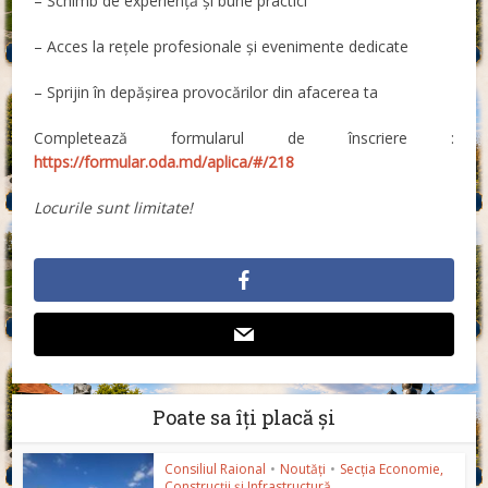
– Schimb de experiență și bune practici
– Acces la rețele profesionale și evenimente dedicate
– Sprijin în depășirea provocărilor din afacerea ta
Completează formularul de înscriere :
https://formular.oda.md/aplica/#/218
Locurile sunt limitate!
Poate sa îți placă și
Consiliul Raional
•
Noutăți
•
Secția Economie,
Construcții și Infrastructură