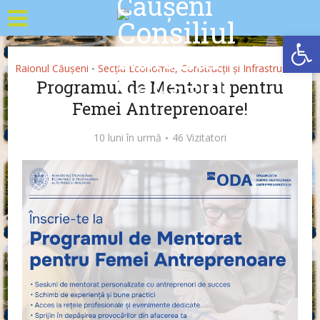
Deschide b
Raionul Căușeni
Secția Economie, Construcții și Infrastructură
•
Programul de Mentorat pentru
Femei Antreprenoare!
10 luni în urmă
46 Vizitatori