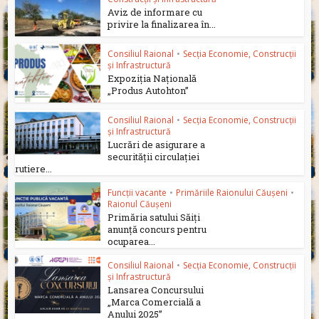
Aviz de informare cu
privire la finalizarea în...
Consiliul Raional
•
Secția Economie, Construcții
și Infrastructură
Expoziția Națională
„Produs Autohton”
Consiliul Raional
•
Secția Economie, Construcții
și Infrastructură
Lucrări de asigurare a
securității circulației
rutiere...
Funcții vacante
•
Primăriile Raionului Căușeni
•
Raionul Căușeni
Primăria satului Săiți
anunță concurs pentru
ocuparea...
Consiliul Raional
•
Secția Economie, Construcții
și Infrastructură
Lansarea Concursului
„Marca Comercială a
Anului 2025”