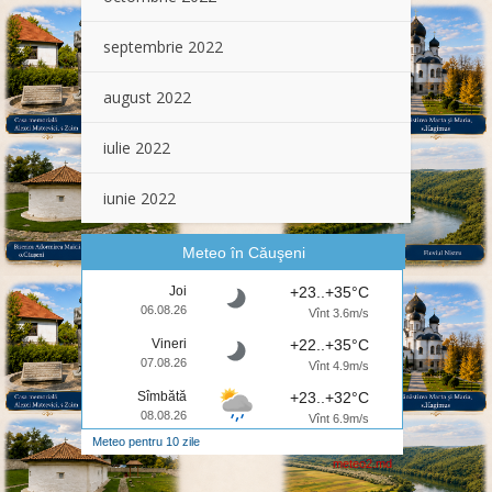
septembrie 2022
august 2022
iulie 2022
iunie 2022
Meteo în Căuşeni
Joi
+23..+35°C
06.08.26
Vînt 3.6m/s
Vineri
+22..+35°C
07.08.26
Vînt 4.9m/s
Sîmbătă
+23..+32°C
08.08.26
Vînt 6.9m/s
Meteo pentru 10 zile
meteo2.md