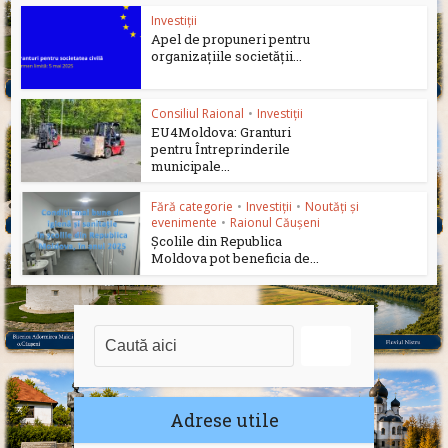
Investiții
Apel de propuneri pentru
organizațiile societății...
Consiliul Raional
•
Investiții
EU4Moldova: Granturi
pentru Întreprinderile
municipale...
Fără categorie
•
Investiții
•
Noutăți și
evenimente
•
Raionul Căușeni
Școlile din Republica
Moldova pot beneficia de...
Adrese utile