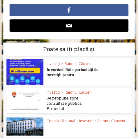
Poate sa îți placă și
Investiții
•
Raionul Căușeni
𝐈̂𝐧 𝐜𝐮𝐫𝐚̂𝐧𝐝: 𝐍𝐨𝐢 𝐨𝐩𝐨𝐫𝐭𝐮𝐧𝐢𝐭𝐚̆𝐭̦𝐢 𝐝𝐞
𝐢𝐧𝐯𝐞𝐬𝐭𝐢𝐭̦𝐢𝐢 𝐩𝐞𝐧𝐭𝐫𝐮...
Investiții
•
Raionul Căușeni
Se propune spre
consultare publică
Proiectul...
Consiliul Raional
•
Investiții
•
Raionul Căușeni