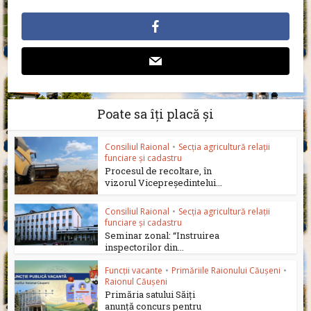
Poate sa îți placă și
Consiliul Raional
•
Secția agricultură relații
funciare și cadastru
Procesul de recoltare, în
vizorul Vicepreședintelui...
Consiliul Raional
•
Secția agricultură relații
funciare și cadastru
Seminar zonal: “Instruirea
inspectorilor din...
Funcții vacante
•
Primăriile Raionului Căușeni
•
Raionul Căușeni
Primăria satului Săiți
anunță concurs pentru