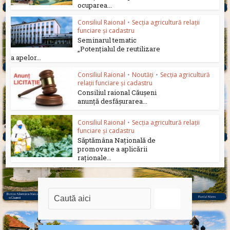
ocuparea...
Consiliul Raional
•
Secția agricultură relații
funciare și cadastru
Seminarul tematic
„Potențialul de reutilizare
a apelor...
Consiliul Raional
•
Noutăți
•
Secția agricultură
relații funciare și cadastru
Consiliul raional Căușeni
anunță desfășurarea...
Consiliul Raional
•
Secția agricultură relații
funciare și cadastru
Săptămâna Națională de
promovare a aplicării
raționale...