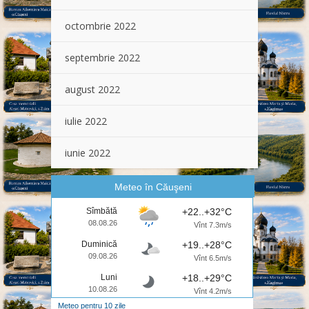
octombrie 2022
septembrie 2022
august 2022
iulie 2022
iunie 2022
Meteo în Căuşeni
Sîmbătă
+22..+32°C
08.08.26
Vînt 7.3m/s
Duminică
+19..+28°C
09.08.26
Vînt 6.5m/s
Luni
+18..+29°C
10.08.26
Vînt 4.2m/s
Meteo pentru 10 zile