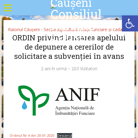
Deschide b
Raionul Căușeni
Secția agricultură relații funciare și cadastru
•
ORDIN privind lansarea apelului
de depunere a cererilor de
solicitare a subvenției în avans
2 ani în urmă
203 Vizitatori
Ordinul Nr 4 din 20-01-2025
Descarcă