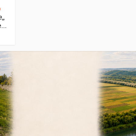
u
,,
...