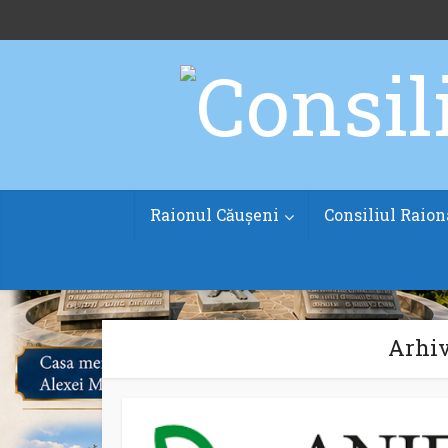
Raionul Căușeni
Consiliul Raion
Arhiv