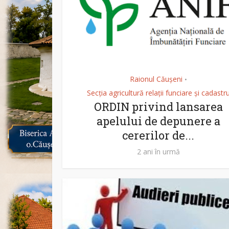
Raionul Căușeni
•
Secția agricultură relații funciare și cadastr
ORDIN privind lansarea
apelului de depunere a
cererilor de...
2 ani în urmă