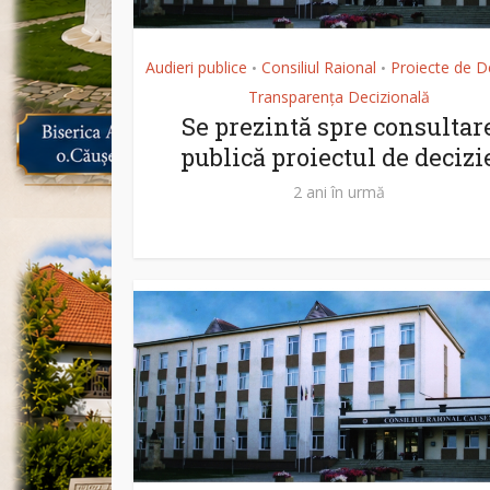
Audieri publice
Consiliul Raional
Proiecte de De
•
•
Transparența Decizională
Se prezintă spre consultar
publică proiectul de decizi
2 ani în urmă