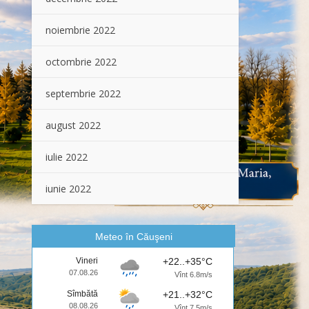
noiembrie 2022
octombrie 2022
septembrie 2022
august 2022
iulie 2022
iunie 2022
Meteo în Căuşeni
Vineri
+22..+35°C
07.08.26
Vînt 6.8m/s
Sîmbătă
+21..+32°C
08.08.26
Vînt 7.5m/s