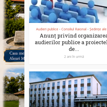
Audieri publice
Consiliul Raional
Ședințe al
•
•
Anunț privind organizare
audierilor publice a proiecte
de...
2 ani în urmă