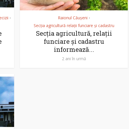
cizii
Raionul Căușeni
•
•
Secția agricultură relații funciare și cadastru
e
Secția agricultură, relații
e
funciare și cadastru
informează...
2 ani în urmă