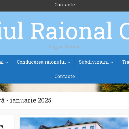
Contacte
Pagina Oficiala
al
Conducerea raionului
Subdiviziuni
Tra
Contacte
ă - ianuarie 2025