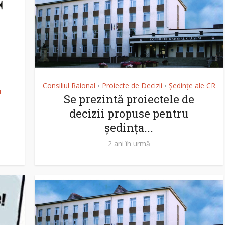
Consiliul Raional
Proiecte de Decizii
Ședințe ale CR
•
•
u
Se prezintă proiectele de
decizii propuse pentru
ședința...
2 ani în urmă