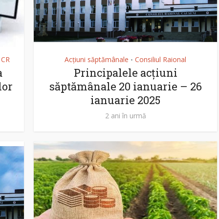
e CR
Acțiuni săptămânale
Consiliul Raional
•
a
Principalele acțiuni
lor
săptămânale 20 ianuarie – 26
ianuarie 2025
2 ani în urmă