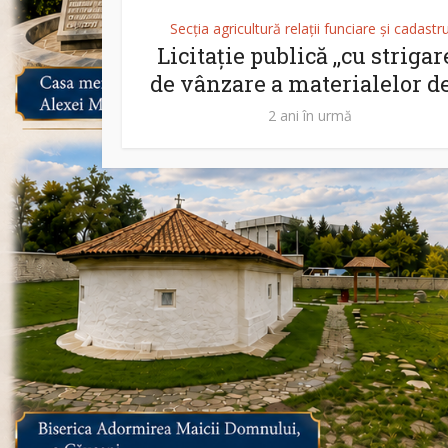
Secția agricultură relații funciare și cadastr
Licitație publică ,,cu strigare
de vânzare a materialelor de
2 ani în urmă