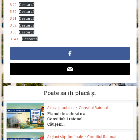
3.29
Descarcă
3.30
Descarcă
3.31
Descarcă
3.32
Descarcă
3.33
Descarcă
3.34 P
Descarcă
Poate sa îți placă și
Achiziții publice
•
Consiliul Raional
Planul de achiziții a
Consiliului raional
Căușeni...
Acțiuni săptămânale
•
Consiliul Raional