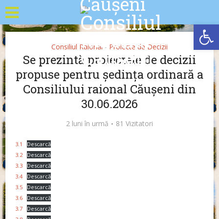
Deschide b
Consiliul Raional
Proiecte de Decizii
•
Se prezintă proiectele de decizii
propuse pentru ședința ordinară a
Consiliului raional Căușeni din
30.06.2026
2 luni în urmă
81 Vizitatori
3.1
Descarcă
3.2
Descarcă
3.3
Descarcă
3.4
Descarcă
3.5
Descarcă
3.6
Descarcă
3.7
Descarcă