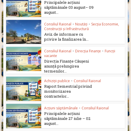
Principalele acțiuni
săptămânale 03 august– 09
august...
Consiliul Raional
•
Noutăți
•
Secția Economie,
Construcții și Infrastructură
Aviz de informare cu
privire la finalizarea în...
Consiliul Raional
•
Direcția Finanțe
•
Funcții
vacante
Direcția Finanțe Căușeni
anunță prelungirea
termenilor...
Achiziții publice
•
Consiliul Raional
Raport Semestrial privind
monitorizarea
contractelor...
Acțiuni săptămânale
•
Consiliul Raional
Principalele acțiuni
săptămânale 27 iulie – 02
august...