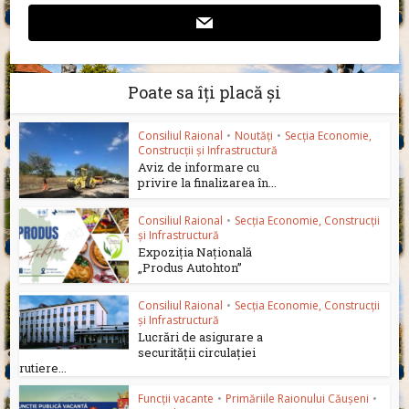
Poate sa îți placă și
Consiliul Raional
•
Noutăți
•
Secția Economie,
Construcții și Infrastructură
Aviz de informare cu
privire la finalizarea în...
Consiliul Raional
•
Secția Economie, Construcții
și Infrastructură
Expoziția Națională
„Produs Autohton”
Consiliul Raional
•
Secția Economie, Construcții
și Infrastructură
Lucrări de asigurare a
securității circulației
rutiere...
Funcții vacante
•
Primăriile Raionului Căușeni
•