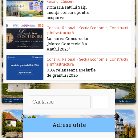
Raionul Căușeni
Primăria satului Săiți
anunță concurs pentru
ocuparea...
Consiliul Raional
•
Secția Economie, Construcții
și Infrastructură
Lansarea Concursului
„Marca Comercială a
Anului 2025”
Consiliul Raional
•
Secția Economie, Construcții
și Infrastructură
ODA relansează apelurile
de granturi 2026
Adrese utile