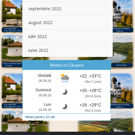
septembrie 2022
august 2022
iulie 2022
iunie 2022
Meteo în Căuşeni
Sîmbătă
+22..+33°C
08.08.26
Vînt 7.1m/s
Duminică
+20..+28°C
09.08.26
Vînt 6.5m/s
Luni
+18..+29°C
10.08.26
Vînt 4.1m/s
Meteo pentru 10 zile
meteo2.md