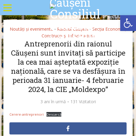
Deschide b
Noutăți și evenimente
Raionul Căușeni
Secția Economie,
•
•
Construcții și Infrastructură
Antreprenorii din raionul
Căușeni sunt invitați să participe
la cea mai așteptată expoziție
națională, care se va desfășura în
perioada 31 ianuarie- 4 februarie
2024, la CIE „Moldexpo”
3 ani în urmă
131 Vizitatori
Cerere-antreprenori
Descarcă